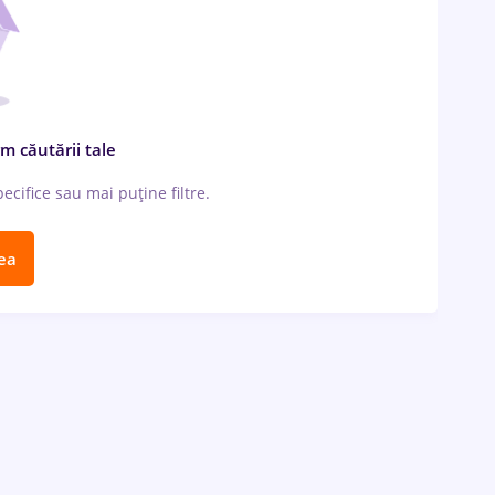
m căutării tale
cifice sau mai puține filtre.
ea