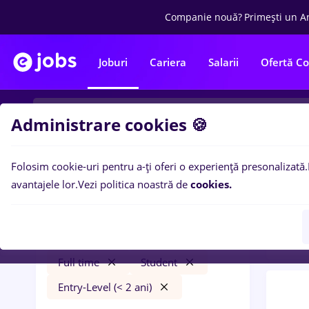
Companie nouă?
Primești un A
Joburi
Cariera
Salarii
Ofertă C
Administrare cookies 🍪
Folosim cookie-uri pentru a-ți oferi o experiență presonalizată.
0
loc
Filtre
avantajele lor.
Vezi politica noastră de
cookies.
Level
dm
Salarii
Cluj-Napoca
Bănci
Full time
Student
Entry-Level (< 2 ani)