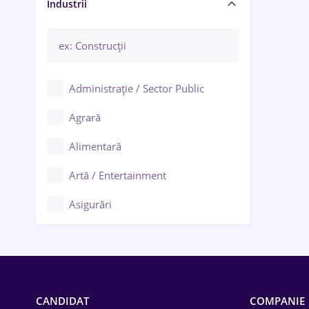
Manager / Executiv
Industrii
Administrație / Sector Public
Agrară
Alimentară
Artă / Entertainment
Asigurări
Bănci / Servicii financiare
Call-center / BPO
Chimică
CANDIDAT
COMPANIE