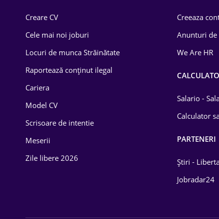
Comerț / Retail
Creare CV
Creeaza cont
Construcții
Cele mai noi joburi
Anunturi de
Drept
Locuri de munca Străinătate
We Are HR
Educație / Training
Raportează conținut ilegal
CALCULAT
Cariera
Energetică
Salario - Sa
Model CV
Farma
Calculator sa
Scrisoare de intentie
Imobiliară
PARTENERI
Meserii
IT / Telecom
Zile libere 2026
Știri - Libert
Lemn / PVC
Jobradar24
Mașini / Auto
Media / Internet