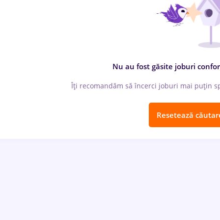
Nu au fost găsite joburi confor
Îți recomandăm să încerci joburi mai puțin spe
Resetează căutar