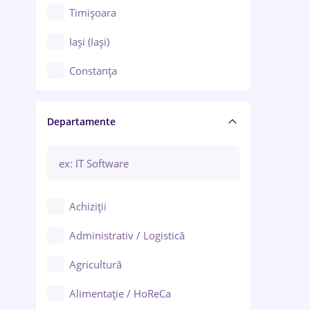
Timișoara
Iași (Iași)
Constanța
Craiova
Departamente
Brașov
Bacău
Brăila
Achiziții
Galați (Galați)
Administrativ / Logistică
Oradea
Agricultură
Ploiești
Alimentație / HoReCa
Adjud