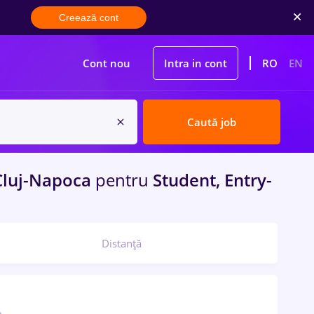
Creează cont
Cont nou
Intra in cont
RO
EN
Caută job
luj-Napoca
pentru
Student, Entry-
Distanță