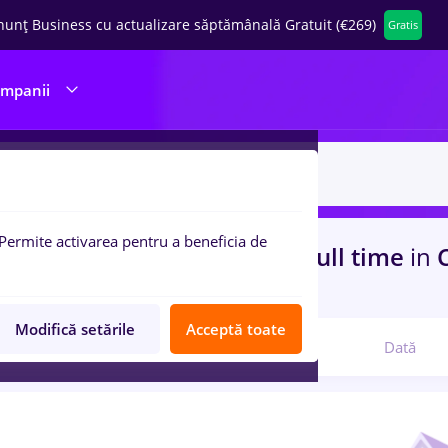
nunț Business cu actualizare săptămânală Gratuit (€269)
Gratis
ompanii
Permite activarea pentru a beneficia de
uri de munca
cu salarii dm, Full time
in
C
 (< 2 ani)
in
Banci
Modifică setările
Acceptă toate
Relevanță
Dată