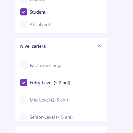
Construcții / Instalații
Student
Controlul calității
Absolvent
Crewing / Casino / Entertainment
Nivel carieră
Educație / Training / Arte
Farmacie
Fără experiență
Entry-Level (< 2 ani)
Mid-Level (2-5 ani)
Senior-Level (> 5 ani)