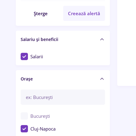
Șterge
Creează alertă
Salariu și beneficii
Salarii
Orașe
București
Cluj-Napoca