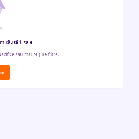
m căutării tale
cifice sau mai puține filtre.
ea