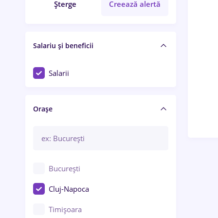
Șterge
Creează alertă
Salariu și beneficii
Salarii
Orașe
București
Cluj-Napoca
Timișoara