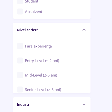
Student
Controlul calității
Absolvent
Crewing / Casino / Entertainment
Nivel carieră
Educație / Training / Arte
Farmacie
Fără experiență
Entry-Level (< 2 ani)
Mid-Level (2-5 ani)
Senior-Level (> 5 ani)
Manager / Executiv
Industrii