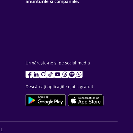
anunturile si companiile.
Urmărește-ne și pe social media
Descărcați aplicațiile eJobs gratuit
RL