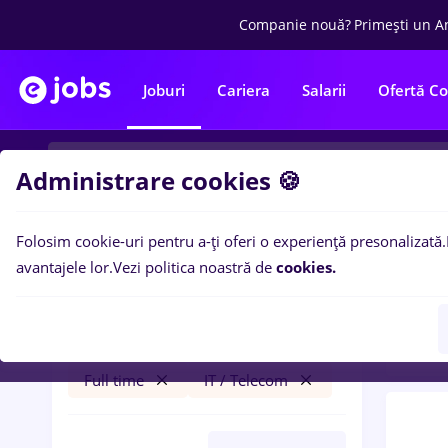
Companie nouă?
Primești un A
Joburi
Cariera
Salarii
Ofertă C
Administrare cookies 🍪
Folosim cookie-uri pentru a-ți oferi o experiență presonalizată.
0
loc
Filtre
avantajele lor.
Vezi politica noastră de
cookies.
Tele
peisagist
Salarii
Cluj-Napoca
Bănci
Full time
IT / Telecom