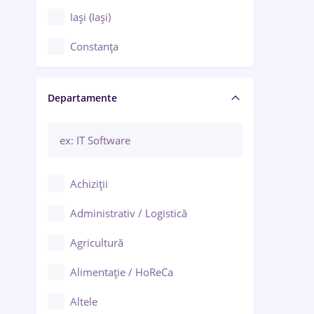
Iași (Iași)
Constanța
Craiova
Departamente
Brașov
Bacău
Brăila
Achiziții
Galați (Galați)
Administrativ / Logistică
Oradea
Agricultură
Ploiești
Alimentație / HoReCa
Adjud
Altele
Aiud