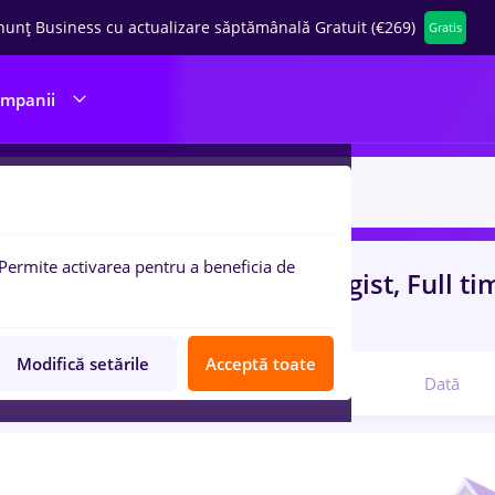
nunț Business cu actualizare săptămânală Gratuit (€269)
Gratis
ompanii
Permite activarea pentru a beneficia de
uri de munca
cu salarii peisagist, Full t
com
Modifică setările
Acceptă toate
Relevanță
Dată