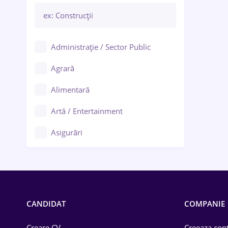
Administrație / Sector Public
Agrară
Alimentară
Artă / Entertainment
Asigurări
Bănci / Servicii financiare
Call-center / BPO
Chimică
CANDIDAT
COMPANIE
Comerț / Retail
Creare CV
Creeaza cont