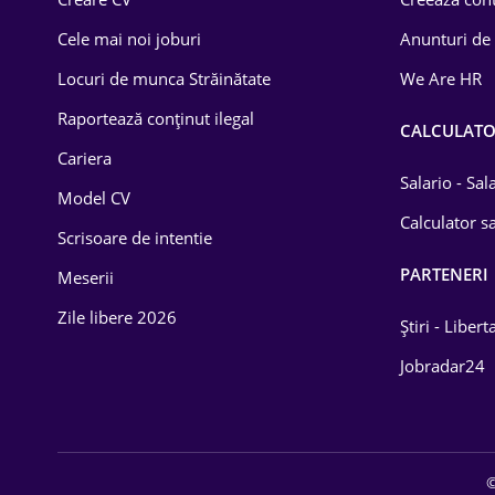
Construcții
Cele mai noi joburi
Anunturi de
Drept
Locuri de munca Străinătate
We Are HR
Educație / Training
Raportează conținut ilegal
CALCULAT
Cariera
Energetică
Salario - Sa
Model CV
Farma
Calculator sa
Scrisoare de intentie
Imobiliară
PARTENERI
Meserii
IT / Telecom
Zile libere 2026
Știri - Libert
Lemn / PVC
Jobradar24
Mașini / Auto
Media / Internet
©
Medicină / Sănătate