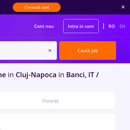
Creează cont
Cont nou
Intra in cont
RO
EN
Caută job
ime
in
Cluj-Napoca
in
Banci, IT /
Distanță