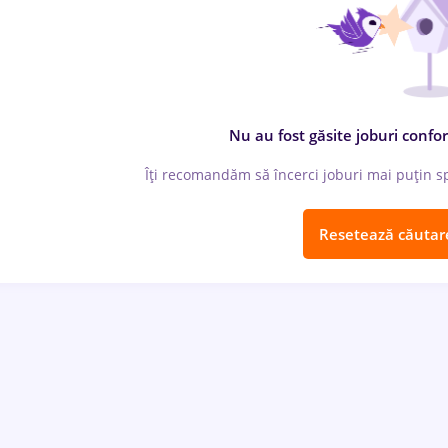
Nu au fost găsite joburi confor
Îți recomandăm să încerci joburi mai puțin spe
Resetează căutar