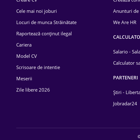
Construcții
Cele mai noi joburi
Anunturi de
Drept
Locuri de munca Străinătate
We Are HR
Educație / Training
Raportează conținut ilegal
CALCULAT
Cariera
Energetică
Salario - Sa
Model CV
Farma
Calculator sa
Scrisoare de intentie
Imobiliară
PARTENERI
Meserii
IT / Telecom
Zile libere 2026
Știri - Libert
Lemn / PVC
Jobradar24
Mașini / Auto
Media / Internet
©
Medicină / Sănătate