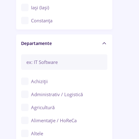
Iași (Iași)
Constanța
Craiova
Departamente
Brașov
Bacău
Brăila
Achiziții
Galați (Galați)
Administrativ / Logistică
Oradea
Agricultură
Ploiești
Alimentație / HoReCa
Adjud
Altele
Aiud