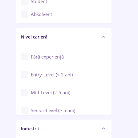
Student
Controlul calității
Absolvent
Crewing / Casino / Entertainment
Nivel carieră
Educație / Training / Arte
Farmacie
Fără experiență
Entry-Level (< 2 ani)
Mid-Level (2-5 ani)
Senior-Level (> 5 ani)
Manager / Executiv
Industrii