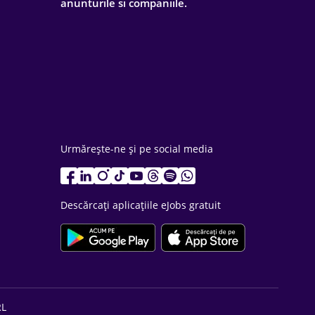
anunturile si companiile.
Urmărește-ne și pe social media
Descărcați aplicațiile eJobs gratuit
RL