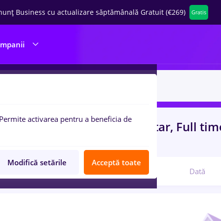
nunț Business cu actualizare săptămânală Gratuit (€269)
Gratis
ompanii
Permite activarea pentru a beneficia de
uri de munca
cu salarii faiantar, Full ti
com
Modifică setările
Acceptă toate
Relevanță
Dată