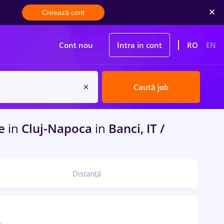
Creează cont
Cont nou
Intra in cont
RO
EN
Caută job
me
in
Cluj-Napoca
in
Banci, IT /
Distanță