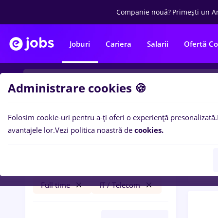
Companie nouă?
Primești un A
Joburi
Cariera
Salarii
Ofertă C
Administrare cookies 🍪
Folosim cookie-uri pentru a-ți oferi o experiență presonalizată.
0
loc
Filtre
avantajele lor.
Vezi politica noastră de
cookies.
Tele
faiantar
Salarii
Cluj-Napoca
Bănci
Full time
IT / Telecom