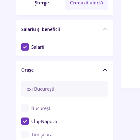
Șterge
Creează alertă
Salariu și beneficii
Salarii
Orașe
București
Cluj-Napoca
Timișoara