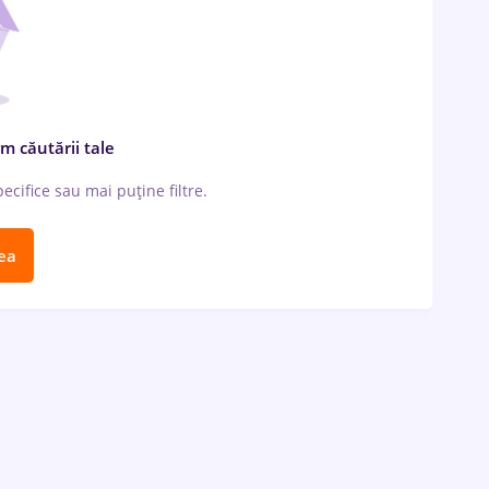
m căutării tale
cifice sau mai puține filtre.
ea