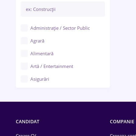
Administrație / Sector Public
Agrară
Alimentară
Artă / Entertainment
Asigurări
Bănci / Servicii financiare
Call-center / BPO
Chimică
CANDIDAT
COMPANIE
Comerț / Retail
Creare CV
Creeaza cont