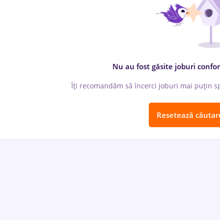
Nu au fost găsite joburi confor
Îți recomandăm să încerci joburi mai puțin spe
Resetează căutar