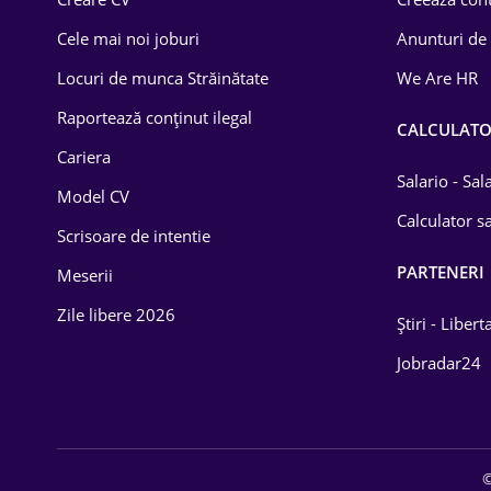
Construcții
Cele mai noi joburi
Anunturi de
Drept
Locuri de munca Străinătate
We Are HR
Educație / Training
Raportează conținut ilegal
CALCULAT
Cariera
Energetică
Salario - Sa
Model CV
Farma
Calculator sa
Scrisoare de intentie
Imobiliară
PARTENERI
Meserii
IT / Telecom
Zile libere 2026
Știri - Libert
Lemn / PVC
Jobradar24
Mașini / Auto
Media / Internet
©
Medicină / Sănătate