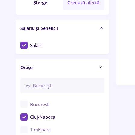
Șterge
Creează alertă
Salariu și beneficii
Salarii
Orașe
București
Cluj-Napoca
Timișoara