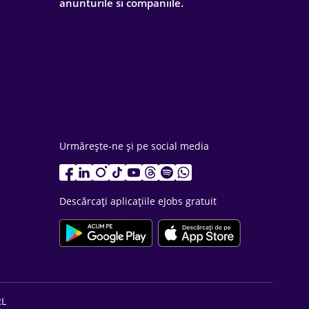
anunturile si companiile.
Urmărește-ne și pe social media
Descărcați aplicațiile eJobs gratuit
RL