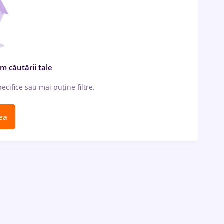
m căutării tale
cifice sau mai puține filtre.
ea