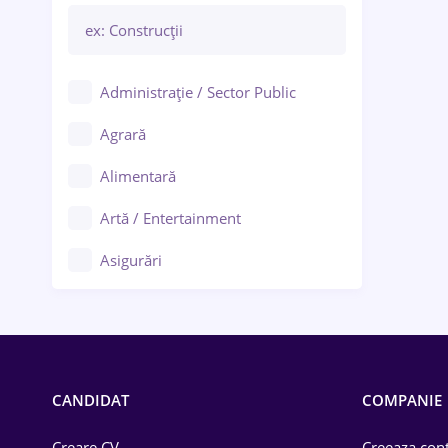
Administrație / Sector Public
Agrară
Alimentară
Artă / Entertainment
Asigurări
Bănci / Servicii financiare
Call-center / BPO
Chimică
CANDIDAT
COMPANIE
Comerț / Retail
Creare CV
Creeaza cont