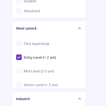
Student
Controlul calității
Absolvent
Crewing / Casino / Entertainment
Nivel carieră
Educație / Training / Arte
Farmacie
Fără experiență
Entry-Level (< 2 ani)
Mid-Level (2-5 ani)
Senior-Level (> 5 ani)
Manager / Executiv
Industrii