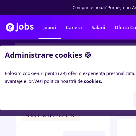
Companie nouă?
Primești un A
Joburi
Cariera
Salarii
Ofertă C
Administrare cookies 🍪
Folosim cookie-uri pentru a-ți oferi o experiență presonalizată.
0
loc
Filtre
avantajele lor.
Vezi politica noastră de
cookies.
Banc
pizzer
Salarii
Cluj-Napoca
Bănci
Entry-Level (< 2 ani)