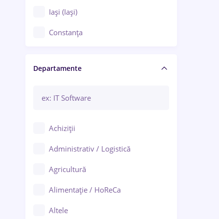
Iași (Iași)
Constanța
Craiova
Departamente
Brașov
Bacău
Brăila
Achiziții
Galați (Galați)
Administrativ / Logistică
Oradea
Agricultură
Ploiești
Alimentație / HoReCa
Adjud
Altele
Aiud