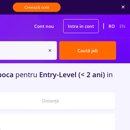
Creează cont
Cont nou
Intra in cont
RO
EN
Caută job
poca
pentru
Entry-Level (< 2 ani)
in
Distanță