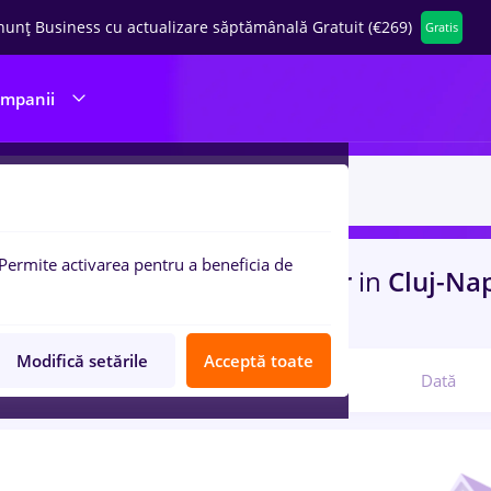
nunț Business cu actualizare săptămânală Gratuit (€269)
Gratis
ompanii
Permite activarea pentru a beneficia de
uri de munca
cu salarii pizzer
in
Cluj-Na
i
Modifică setările
Acceptă toate
Relevanță
Dată