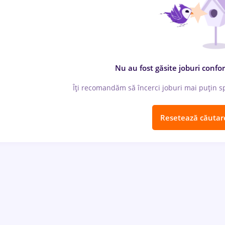
Nu au fost găsite joburi confor
Îți recomandăm să încerci joburi mai puțin spe
Resetează căutar