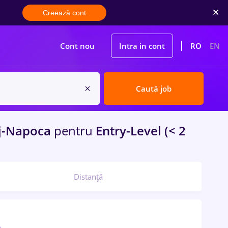
Creează cont
Cont nou
Intra in cont
RO
EN
Caută job
j-Napoca
pentru
Entry-Level (< 2
Distanță