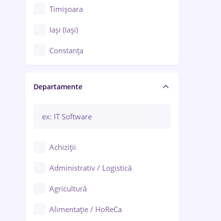
Timișoara
Iași (Iași)
Constanța
Craiova
Departamente
Brașov
Bacău
Brăila
Achiziții
Galați (Galați)
Administrativ / Logistică
Oradea
Agricultură
Ploiești
Alimentație / HoReCa
Adjud