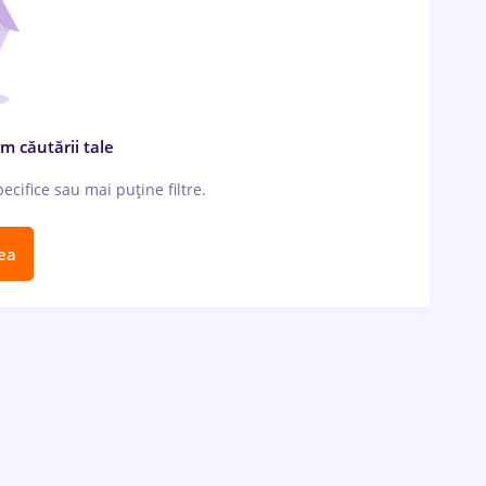
m căutării tale
cifice sau mai puține filtre.
ea