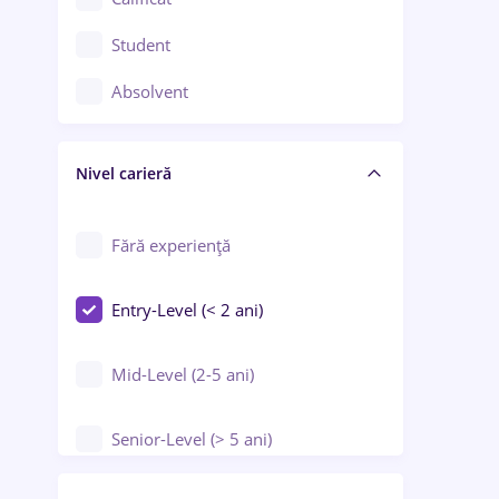
Construcții / Instalații
Student
Controlul calității
Absolvent
Crewing / Casino / Entertainment
Nivel carieră
Educație / Training / Arte
Farmacie
Fără experiență
Entry-Level (< 2 ani)
Mid-Level (2-5 ani)
Senior-Level (> 5 ani)