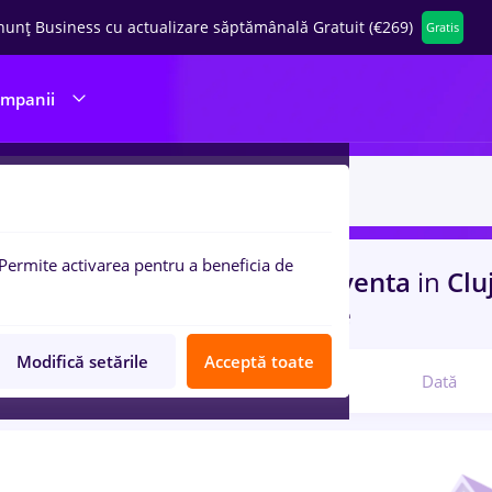
nunț Business cu actualizare săptămânală Gratuit (€269)
Gratis
ompanii
Permite activarea pentru a beneficia de
uri de munca
cu salarii insolventa
in
Clu
n
Banci, Medicina / Sanatate
Modifică setările
Acceptă toate
Relevanță
Dată