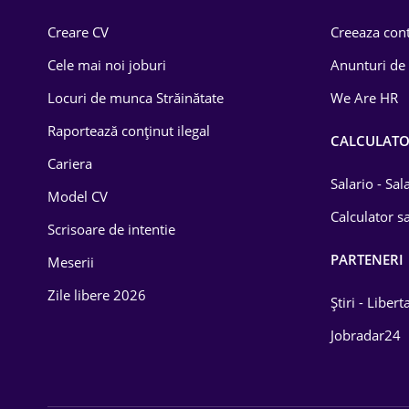
Comerț / Retail
Creare CV
Creeaza cont
Construcții
Cele mai noi joburi
Anunturi de
Drept
Locuri de munca Străinătate
We Are HR
Educație / Training
Raportează conținut ilegal
CALCULAT
Cariera
Energetică
Salario - Sa
Model CV
Farma
Calculator sa
Scrisoare de intentie
Imobiliară
PARTENERI
Meserii
IT / Telecom
Zile libere 2026
Știri - Libert
Lemn / PVC
Jobradar24
Mașini / Auto
Media / Internet