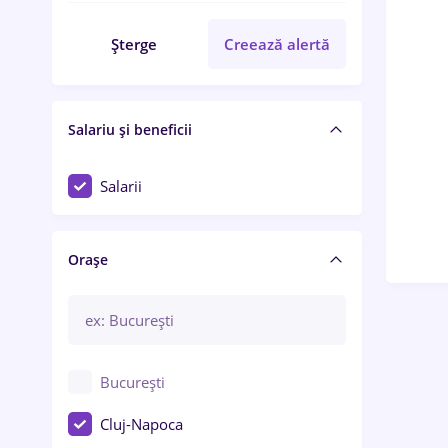
Șterge
Creează alertă
Salariu și beneficii
Salarii
Orașe
București
Cluj-Napoca