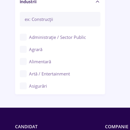
Manager / Executiv
Industrii
Administrație / Sector Public
Agrară
Alimentară
Artă / Entertainment
Asigurări
Bănci / Servicii financiare
Call-center / BPO
Chimică
CANDIDAT
COMPANIE