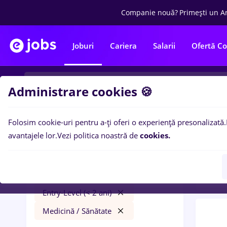
Companie nouă?
Primești un A
Joburi
Cariera
Salarii
Ofertă C
Administrare cookies 🍪
Folosim cookie-uri pentru a-ți oferi o experiență presonalizată.
0
loc
Filtre
avantajele lor.
Vezi politica noastră de
cookies.
ani)
i
insolventa
Salarii
Cluj-Napoca
Bănci
Entry-Level (< 2 ani)
Medicină / Sănătate