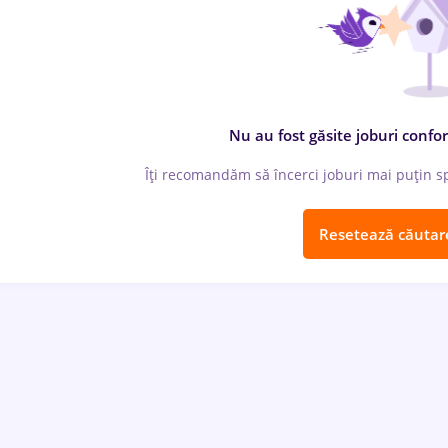
Nu au fost găsite joburi confor
Îți recomandăm să încerci joburi mai puțin spe
Resetează căutar