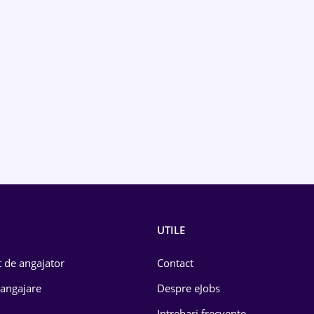
UTILE
 de angajator
Contact
 angajare
Despre eJobs
Intrebari frecvente