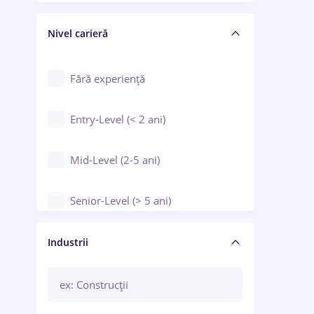
Crewing / Casino / Entertainment
Nivel carieră
Educație / Training / Arte
Farmacie
Fără experiență
Entry-Level (< 2 ani)
Mid-Level (2-5 ani)
Senior-Level (> 5 ani)
Manager / Executiv
Industrii