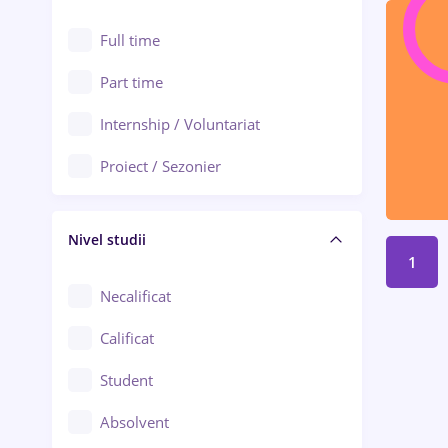
Alexandria
Au pair / Babysitter / Curățenie
Full time
Arad
Audit / Consultanță
Part time
Baia Mare
Auto / Echipamente
Internship / Voluntariat
Bârlad
Automatizări
Proiect / Sezonier
Bistrița (Bistrița-Năsăud)
Bănci
Nivel studii
Cercetare - dezvoltare
1
Chimie / Biochimie
Necalificat
Confecții / Design vestimentar
Calificat
Construcții / Instalații
Student
Controlul calității
Absolvent