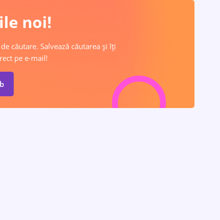
le noi!
 de căutare. Salvează căutarea și îți
rect pe e-mail!
ob