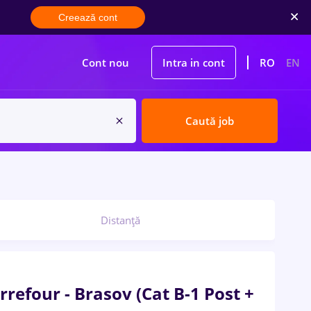
Creează cont
Cont nou
Intra in cont
RO
EN
Caută job
Distanță
arrefour - Brasov (Cat B-1 Post +