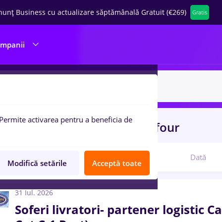
nunț Business cu actualizare săptămânală Gratuit (€269)
Gratis
ompanii
Permite activarea pentru a beneficia de
uri de munca
cu salarii carrefour
Relevanță
Dată
Modifică setările
Acceptă toate
31 Iul. 2026
Soferi livratori- partener logistic C