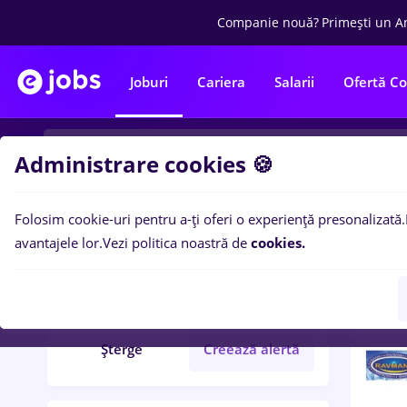
Companie nouă?
Primești un A
Joburi
Cariera
Salarii
Ofertă C
Administrare cookies 🍪
Folosim cookie-uri pentru a-ți oferi o experiență presonalizată.
9
loc
Filtre
avantajele lor.
Vezi politica noastră de
cookies.
carrefour
Salarii
Șterge
Creează alertă