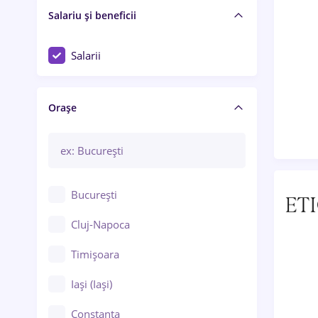
Salariu și beneficii
Salarii
Orașe
București
Cluj-Napoca
Timișoara
Iași (Iași)
Constanța