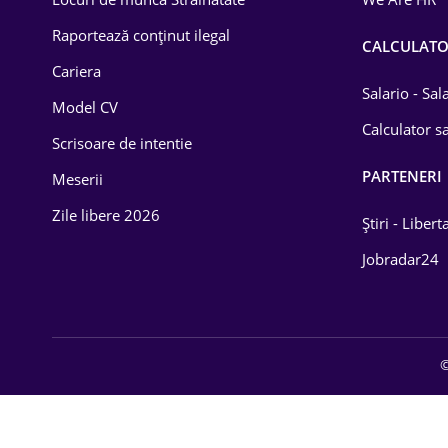
Educație / Training
Raportează conținut ilegal
CALCULAT
Cariera
Energetică
Salario - Sa
Model CV
Farma
Calculator sa
Scrisoare de intentie
Imobiliară
PARTENERI
Meserii
IT / Telecom
Zile libere 2026
Știri - Libert
Lemn / PVC
Jobradar24
Mașini / Auto
Media / Internet
©
Medicină / Sănătate