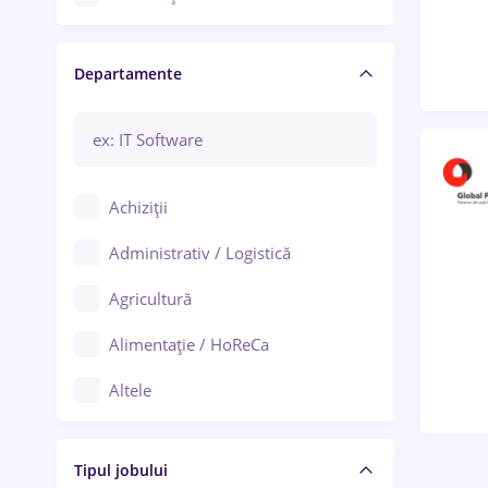
Craiova
Departamente
Brașov
Bacău
Brăila
Achiziții
Galați (Galați)
Administrativ / Logistică
Oradea
Agricultură
Ploiești
Alimentație / HoReCa
Adjud
Altele
Aiud
Arhitectură / Design interior
Alba Iulia
Tipul jobului
Asigurări