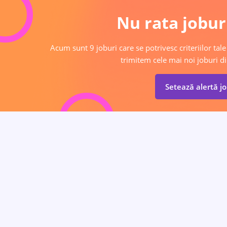
Nu rata joburi
Acum sunt 9 joburi care se potrivesc criteriilor tale
trimitem cele mai noi joburi di
Setează alertă j