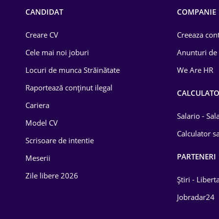
Chimică
CANDIDAT
COMPANIE
Comerț / Retail
Creare CV
Creeaza cont
Construcții
Cele mai noi joburi
Anunturi de
Drept
Locuri de munca Străinătate
We Are HR
Educație / Training
Raportează conținut ilegal
CALCULAT
Cariera
Energetică
Salario - Sa
Model CV
Farma
Calculator sa
Scrisoare de intentie
Imobiliară
PARTENERI
Meserii
IT / Telecom
Zile libere 2026
Știri - Libert
Lemn / PVC
Jobradar24
Mașini / Auto