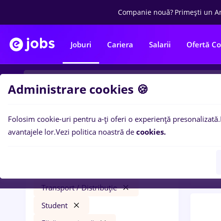
Companie nouă?
Primești un A
Joburi
Cariera
Salarii
Ofertă C
Administrare cookies 🍪
Folosim cookie-uri pentru a-ți oferi o experiență presonalizată.
0
loc
Filtre
avantajele lor.
Vezi politica noastră de
cookies.
Trans
veo
Salarii
București
Transport / Distribuție
Student