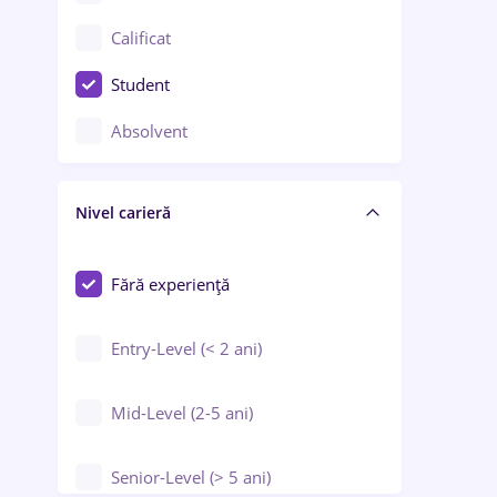
Confecții / Design vestimentar
Calificat
Construcții / Instalații
Student
Controlul calității
Absolvent
Crewing / Casino / Entertainment
Nivel carieră
Educație / Training / Arte
Farmacie
Fără experiență
Entry-Level (< 2 ani)
Mid-Level (2-5 ani)
Senior-Level (> 5 ani)