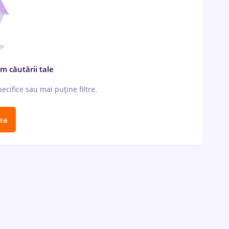
m căutării tale
cifice sau mai puține filtre.
ea