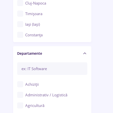
Cluj-Napoca
Timișoara
Iași (Iași)
Constanța
Craiova
Departamente
Brașov
Bacău
Brăila
Achiziții
Galați (Galați)
Administrativ / Logistică
Oradea
Agricultură
Ploiești