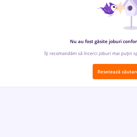
Nu au fost găsite joburi confor
Îți recomandăm să încerci joburi mai puțin spe
Resetează căutar