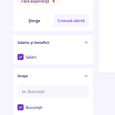
Fără experiență
Șterge
Creează alertă
Salariu și beneficii
Salarii
Orașe
București