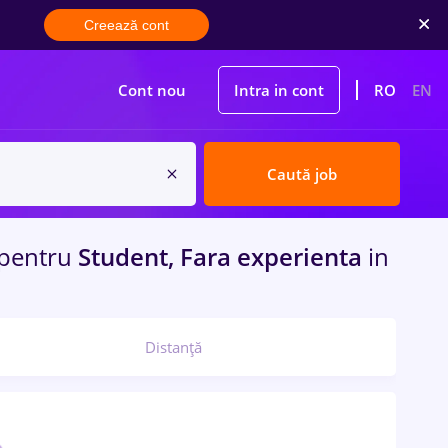
Creează cont
Cont nou
Intra in cont
RO
EN
Caută job
pentru
Student, Fara experienta
in
Distanță