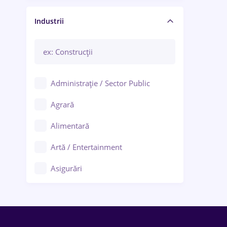
Manager / Executiv
Industrii
Administrație / Sector Public
Agrară
Alimentară
Artă / Entertainment
Asigurări
Bănci / Servicii financiare
Call-center / BPO