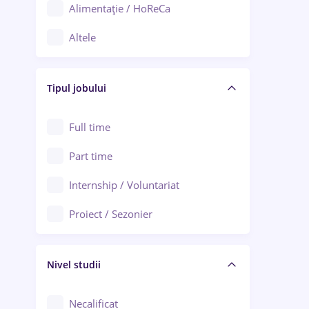
Alimentație / HoReCa
Adjud
Altele
Aiud
Arhitectură / Design interior
Alba Iulia
Tipul jobului
Asigurări
Alexandria
Au pair / Babysitter / Curățenie
Full time
Arad
Audit / Consultanță
Part time
Baia Mare
Auto / Echipamente
Internship / Voluntariat
Bârlad
Automatizări
Proiect / Sezonier
Bistrița (Bistrița-Năsăud)
Bănci
Nivel studii
Cercetare - dezvoltare
Chimie / Biochimie
Necalificat