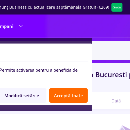
nunț Business cu actualizare săptămânală Gratuit (€269)
Gratis
ompanii
Permite activarea pentru a beneficia de
uri de munca
cu salarii veo
in
Bucuresti
port / Distributie
Modifică setările
Acceptă toate
Relevanță
Dată