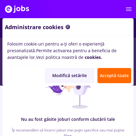
6
Administrare cookies 🍪
Folosim cookie-uri pentru a-ți oferi o experiență
0
locuri de munca
cu salarii conectys
in
Bucuresti
pentru
presonalizată.
Permite activarea pentru a beneficia de
Student
in
Transport / Distributie, IT / Telecom
avantajele lor.
Vezi politica noastră de
cookies.
Modifică setările
Acceptă toate
Nu au fost găsite joburi conform căutării tale
Îți recomandăm să încerci joburi mai puțin specifice sau mai puține
filtre.