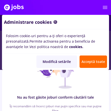
6
Administrare cookies 🍪
Folosim cookie-uri pentru a-ți oferi o experiență
0
locuri de munca
cu salarii bombardier
in
Bucuresti
pentru
presonalizată.
Permite activarea pentru a beneficia de
Student, Entry-Level (< 2 ani)
in
Transport / Distributie
avantajele lor.
Vezi politica noastră de
cookies.
Modifică setările
Acceptă toate
Nu au fost găsite joburi conform căutării tale
Îți recomandăm să încerci joburi mai puțin specifice sau mai puține
filtre.