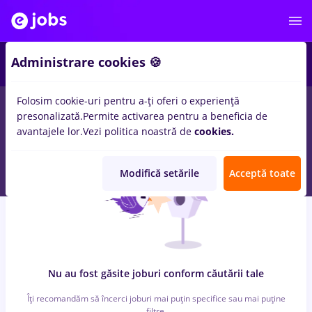
5
Administrare cookies 🍪
Folosim cookie-uri pentru a-ți oferi o experiență
0
locuri de munca
cu salarii dm
in
Bucuresti
in
Transport /
presonalizată.
Permite activarea pentru a beneficia de
Distributie, Medicina / Sanatate
avantajele lor.
Vezi politica noastră de
cookies.
Modifică setările
Acceptă toate
Nu au fost găsite joburi conform căutării tale
Îți recomandăm să încerci joburi mai puțin specifice sau mai puține
filtre.