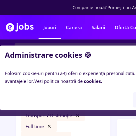
Companie nouă?
Primești un A
Joburi
Cariera
Salarii
Ofertă C
Administrare cookies 🍪
Folosim cookie-uri pentru a-ți oferi o experiență presonalizată.
0
loc
Filtre
avantajele lor.
Vezi politica noastră de
cookies.
in
Tra
veo
Salarii
București
Transport / Distribuție
Full time