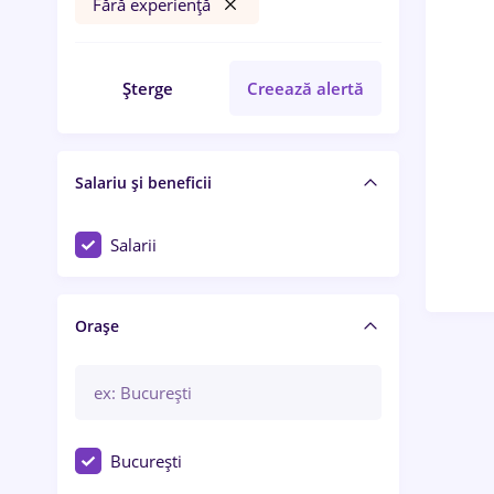
Fără experiență
Șterge
Creează alertă
Salariu și beneficii
Salarii
Orașe
București