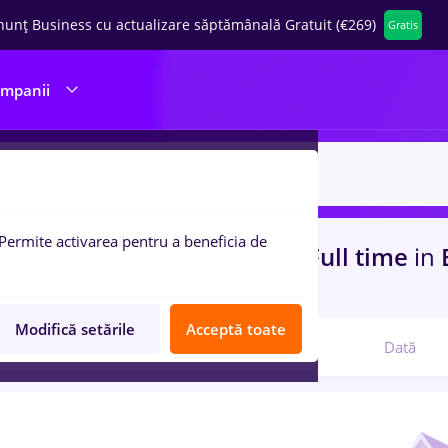
nunț Business cu actualizare săptămânală Gratuit (€269)
Gratis
ompanii
Permite activarea pentru a beneficia de
uri de munca
cu salarii veo, Full time
in
nsport / Distributie
Modifică setările
Acceptă toate
Relevanță
Dată