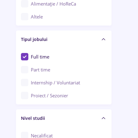
Alimentație / HoReCa
Adjud
Altele
Aiud
Arhitectură / Design interior
Alba Iulia
Tipul jobului
Asigurări
Alexandria
Au pair / Babysitter / Curățenie
Full time
Arad
Audit / Consultanță
Part time
Baia Mare
Auto / Echipamente
Internship / Voluntariat
Bârlad
Automatizări
Proiect / Sezonier
Bistrița (Bistrița-Năsăud)
Bănci
Nivel studii
Cercetare - dezvoltare
Chimie / Biochimie
Necalificat