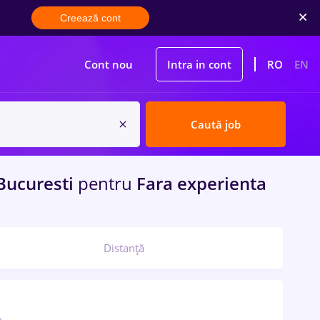
Creează cont
Cont nou
Intra in cont
RO
EN
Caută job
Bucuresti
pentru
Fara experienta
Distanță