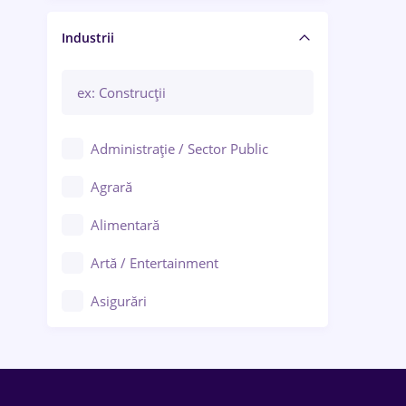
Manager / Executiv
Industrii
Administrație / Sector Public
Agrară
Alimentară
Artă / Entertainment
Asigurări
Bănci / Servicii financiare
Call-center / BPO