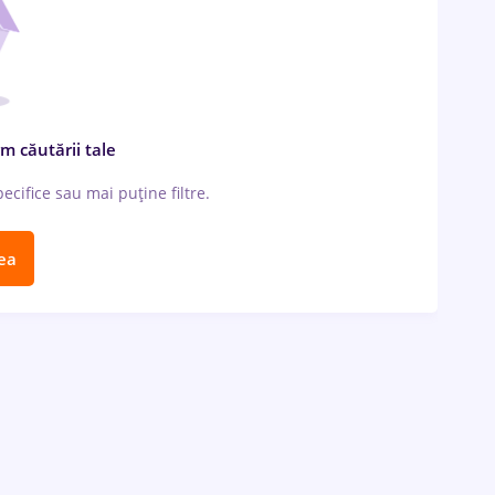
m căutării tale
cifice sau mai puține filtre.
ea