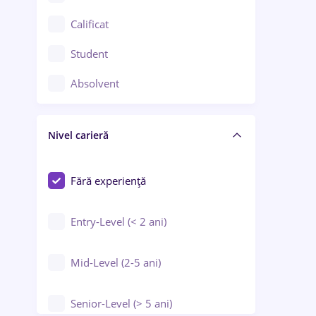
Confecții / Design vestimentar
Calificat
Construcții / Instalații
Student
Controlul calității
Absolvent
Crewing / Casino / Entertainment
Nivel carieră
Educație / Training / Arte
Farmacie
Fără experiență
Entry-Level (< 2 ani)
Mid-Level (2-5 ani)
Senior-Level (> 5 ani)