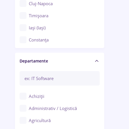
Cluj-Napoca
Timișoara
Iași (Iași)
Constanța
Craiova
Departamente
Brașov
Bacău
Brăila
Achiziții
Galați (Galați)
Administrativ / Logistică
Oradea
Agricultură
Ploiești