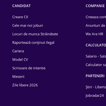
Chimică
CANDIDAT
COMPANIE
Comerț / Retail
Creare CV
Creeaza cont
Construcții
Cele mai noi joburi
Anunturi de
Drept
Locuri de munca Străinătate
We Are HR
Educație / Training
Raportează conținut ilegal
CALCULAT
Cariera
Energetică
Salario - Sa
Model CV
Farma
Calculator sa
Scrisoare de intentie
Imobiliară
PARTENERI
Meserii
IT / Telecom
Zile libere 2026
Știri - Libert
Lemn / PVC
Jobradar24
Mașini / Auto