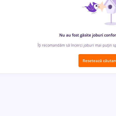
Nu au fost găsite joburi confor
Îți recomandăm să încerci joburi mai puțin spe
Resetează căutar