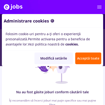
6
Administrare cookies 🍪
Folosim cookie-uri pentru a-ți oferi o experiență
0
locuri de munca
cu salarii bombardier, Full time
in
Bucuresti
presonalizată.
Permite activarea pentru a beneficia de
pentru
Entry-Level (< 2 ani)
in
Transport / Distributie
avantajele lor.
Vezi politica noastră de
cookies.
Modifică setările
Acceptă toate
Nu au fost găsite joburi conform căutării tale
Îți recomandăm să încerci joburi mai puțin specifice sau mai puține
filtre.