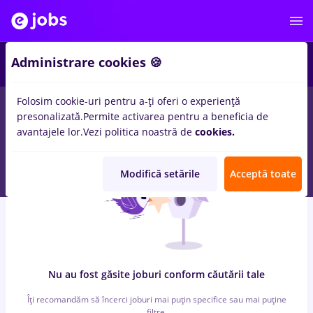
4
Administrare cookies 🍪
Folosim cookie-uri pentru a-ți oferi o experiență
0
locuri de munca
cu salarii 3ds max
in
Bucuresti
in
Medicina /
presonalizată.
Permite activarea pentru a beneficia de
Sanatate
avantajele lor.
Vezi politica noastră de
cookies.
Modifică setările
Acceptă toate
Nu au fost găsite joburi conform căutării tale
Îți recomandăm să încerci joburi mai puțin specifice sau mai puține
filtre.