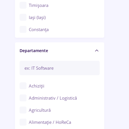
Timișoara
Iași (Iași)
Constanța
Craiova
Departamente
Brașov
Bacău
Brăila
Achiziții
Galați (Galați)
Administrativ / Logistică
Oradea
Agricultură
Ploiești
Alimentație / HoReCa
Adjud