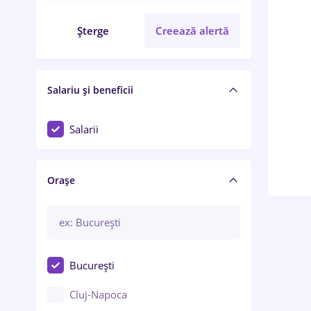
Șterge
Creează alertă
Salariu și beneficii
Salarii
Orașe
București
Cluj-Napoca