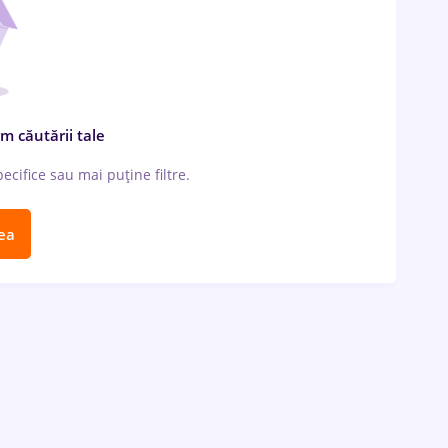
m căutării tale
cifice sau mai puține filtre.
ea