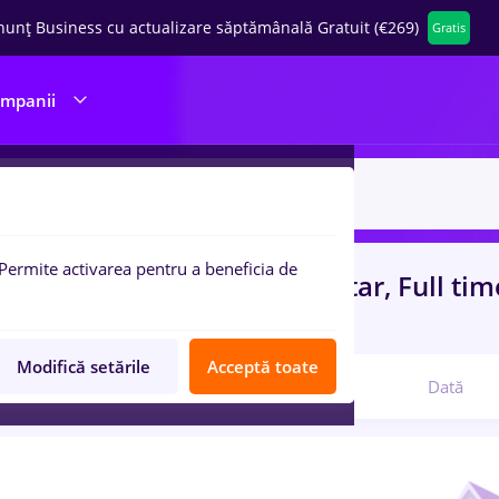
nunț Business cu actualizare săptămânală Gratuit (€269)
Gratis
ompanii
Permite activarea pentru a beneficia de
uri de munca
cu salarii faiantar, Full ti
ani)
in
Medicina / Sanatate
Modifică setările
Acceptă toate
Relevanță
Dată