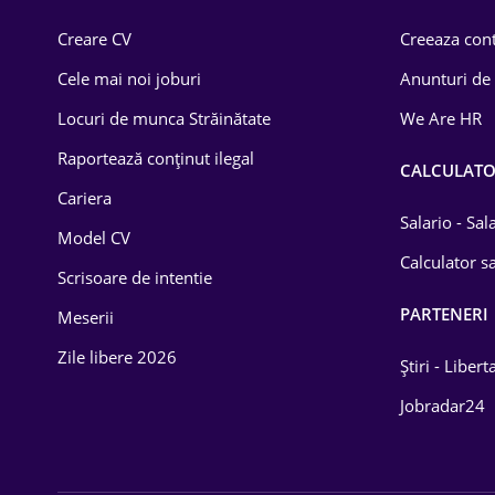
Comerț / Retail
Creare CV
Creeaza cont
Construcții
Cele mai noi joburi
Anunturi de
Drept
Locuri de munca Străinătate
We Are HR
Educație / Training
Raportează conținut ilegal
CALCULAT
Cariera
Energetică
Salario - Sa
Model CV
Farma
Calculator sa
Scrisoare de intentie
Imobiliară
PARTENERI
Meserii
IT / Telecom
Zile libere 2026
Știri - Libert
Lemn / PVC
Jobradar24
Mașini / Auto
Media / Internet