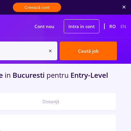
Creează cont
Cont nou
Intra in cont
RO
EN
Caută job
me
in
Bucuresti
pentru
Entry-Level
Distanță