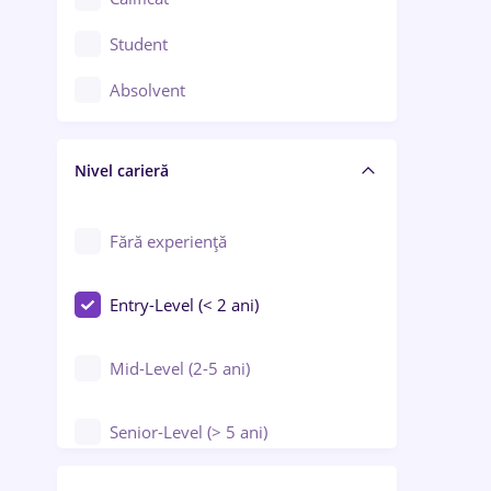
Construcții / Instalații
Student
Controlul calității
Absolvent
Crewing / Casino / Entertainment
Nivel carieră
Educație / Training / Arte
Farmacie
Fără experiență
Entry-Level (< 2 ani)
Mid-Level (2-5 ani)
Senior-Level (> 5 ani)