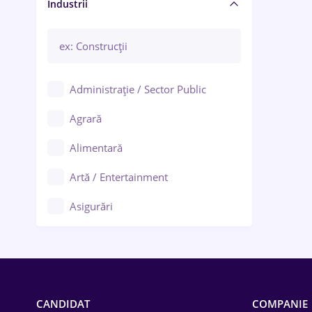
Manager / Executiv
Industrii
Administrație / Sector Public
Agrară
Alimentară
Artă / Entertainment
Asigurări
Bănci / Servicii financiare
Call-center / BPO
Chimică
CANDIDAT
COMPANIE