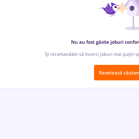
Nu au fost găsite joburi confor
Îți recomandăm să încerci joburi mai puțin spe
Resetează căutar