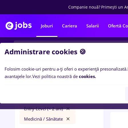
Companie nouă?
Primești un A
Joburi
Cariera
Salarii
Ofertă C
Administrare cookies 🍪
Folosim cookie-uri pentru a-ți oferi o experiență presonalizată.
0
loc
Filtre
avantajele lor.
Vezi politica noastră de
cookies.
(< 2 
faiantar
Salarii
București
Full time
Entry-Level (< 2 ani)
Medicină / Sănătate