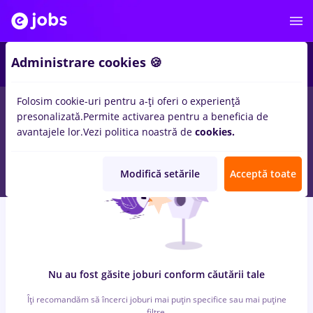
6
Administrare cookies 🍪
Folosim cookie-uri pentru a-ți oferi o experiență
0
locuri de munca
cu salarii deichman
in
Bucuresti
pentru
Fara
presonalizată.
Permite activarea pentru a beneficia de
experienta
in
Constructii / Instalatii, Medicina / Sanatate
avantajele lor.
Vezi politica noastră de
cookies.
Modifică setările
Acceptă toate
Nu au fost găsite joburi conform căutării tale
Îți recomandăm să încerci joburi mai puțin specifice sau mai puține
filtre.