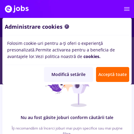
6
Administrare cookies 🍪
Folosim cookie-uri pentru a-ți oferi o experiență
0
locuri de munca
cu salarii job online
in
Bucuresti
pentru
presonalizată.
Permite activarea pentru a beneficia de
Student
in
Constructii / Instalatii, IT / Telecom
avantajele lor.
Vezi politica noastră de
cookies.
Modifică setările
Acceptă toate
Nu au fost găsite joburi conform căutării tale
Îți recomandăm să încerci joburi mai puțin specifice sau mai puține
filtre.