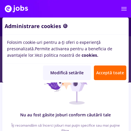
5
Administrare cookies 🍪
Folosim cookie-uri pentru a-ți oferi o experiență
0
locuri de munca
cu salarii protocol
in
Bucuresti
in
Constructii
presonalizată.
Permite activarea pentru a beneficia de
/ Instalatii, Medicina / Sanatate
avantajele lor.
Vezi politica noastră de
cookies.
Modifică setările
Acceptă toate
Nu au fost găsite joburi conform căutării tale
Îți recomandăm să încerci joburi mai puțin specifice sau mai puține
filtre.