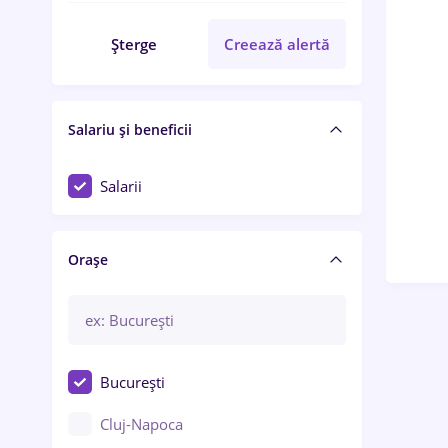
Șterge
Creează alertă
Salariu și beneficii
Salarii
Orașe
București
Cluj-Napoca