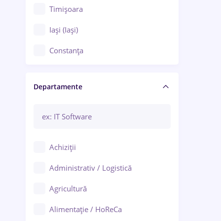
Timișoara
Iași (Iași)
Constanța
Craiova
Departamente
Brașov
Bacău
Brăila
Achiziții
Galați (Galați)
Administrativ / Logistică
Oradea
Agricultură
Ploiești
Alimentație / HoReCa
Adjud