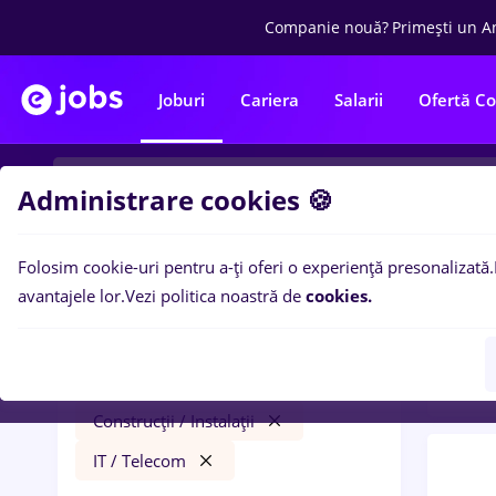
Companie nouă?
Primești un A
Joburi
Cariera
Salarii
Ofertă C
Administrare cookies 🍪
Folosim cookie-uri pentru a-ți oferi o experiență presonalizată.
0
loc
Filtre
avantajele lor.
Vezi politica noastră de
cookies.
Tele
hr junior
Salarii
București
Construcții / Instalații
IT / Telecom