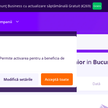
nunț Business cu actualizare săptămânală Gratuit (€269)
Gratis
ompanii
Permite activarea pentru a beneficia de
uri de munca
cu salarii hr junior
in
Bucur
com
Modifică setările
Acceptă toate
Relevanță
Dată