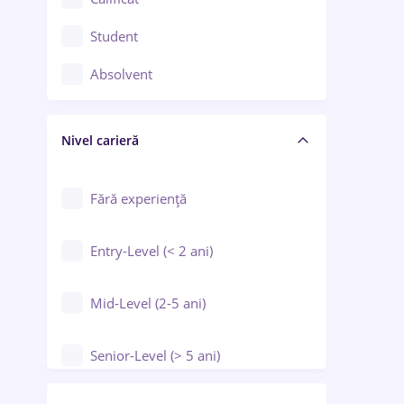
Construcții / Instalații
Student
Controlul calității
Absolvent
Crewing / Casino / Entertainment
Nivel carieră
Educație / Training / Arte
Farmacie
Fără experiență
Entry-Level (< 2 ani)
Mid-Level (2-5 ani)
Senior-Level (> 5 ani)