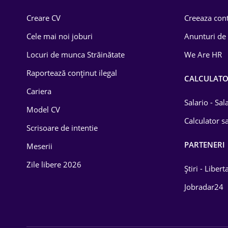
Comerț / Retail
Creare CV
Creeaza cont
Construcții
Cele mai noi joburi
Anunturi de
Drept
Locuri de munca Străinătate
We Are HR
Educație / Training
Raportează conținut ilegal
CALCULAT
Cariera
Energetică
Salario - Sa
Model CV
Farma
Calculator sa
Scrisoare de intentie
Imobiliară
PARTENERI
Meserii
IT / Telecom
Zile libere 2026
Știri - Libert
Lemn / PVC
Jobradar24
Mașini / Auto
Media / Internet