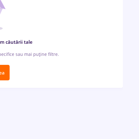
m căutării tale
cifice sau mai puține filtre.
ea