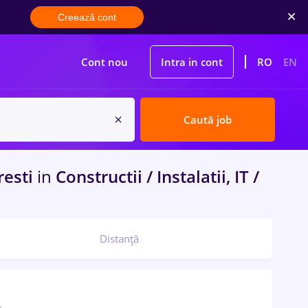
Creează cont
Cont nou
Intra in cont
RO
EN
Caută job
esti
in
Constructii / Instalatii, IT /
Distanță