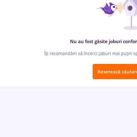
Nu au fost găsite joburi confor
Îți recomandăm să încerci joburi mai puțin spe
Resetează căutar