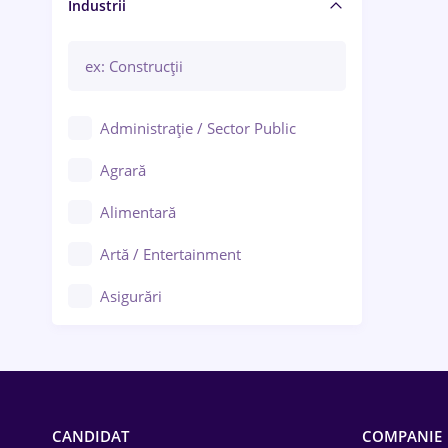
Manager / Executiv
Industrii
Administrație / Sector Public
Agrară
Alimentară
Artă / Entertainment
Asigurări
Bănci / Servicii financiare
Call-center / BPO
Chimică
CANDIDAT
COMPANIE