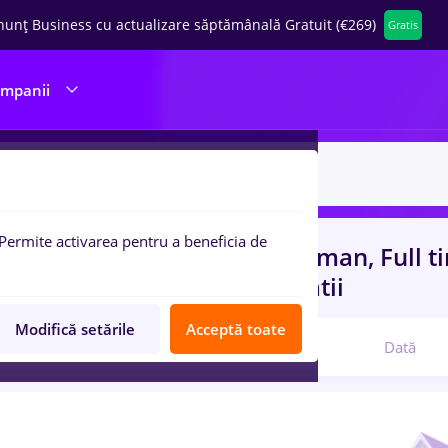
nunț Business cu actualizare săptămânală Gratuit (€269)
Gratis
ompanii
Permite activarea pentru a beneficia de
uri de munca
cu salarii deichman, Full 
rienta
in
Constructii / Instalatii
Modifică setările
Acceptă toate
Relevanță
Dată