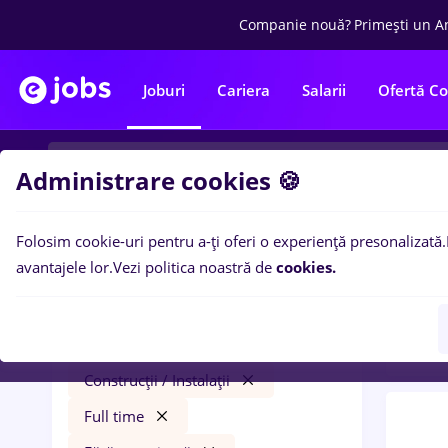
Companie nouă?
Primești un A
Joburi
Cariera
Salarii
Ofertă C
Administrare cookies 🍪
Folosim cookie-uri pentru a-ți oferi o experiență presonalizată.
0
loc
Filtre
avantajele lor.
Vezi politica noastră de
cookies.
expe
deichman
Salarii
București
Construcții / Instalații
Full time