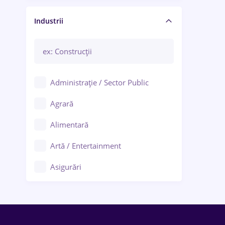
Manager / Executiv
Industrii
Administrație / Sector Public
Agrară
Alimentară
Artă / Entertainment
Asigurări
Bănci / Servicii financiare
Call-center / BPO