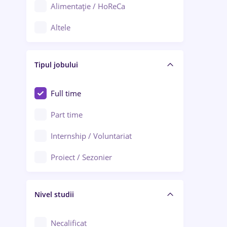
Alimentație / HoReCa
Adjud
Altele
Aiud
Arhitectură / Design interior
Alba Iulia
Tipul jobului
Asigurări
Alexandria
Au pair / Babysitter / Curățenie
Full time
Arad
Audit / Consultanță
Part time
Baia Mare
Auto / Echipamente
Internship / Voluntariat
Bârlad
Automatizări
Proiect / Sezonier
Bistrița (Bistrița-Năsăud)
Bănci
Nivel studii
Cercetare - dezvoltare
Chimie / Biochimie
Necalificat