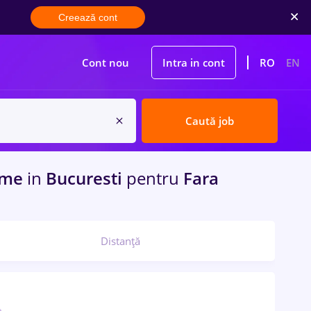
Creează cont
Cont nou
Intra in cont
RO
EN
Caută job
time
in
Bucuresti
pentru
Fara
Distanță