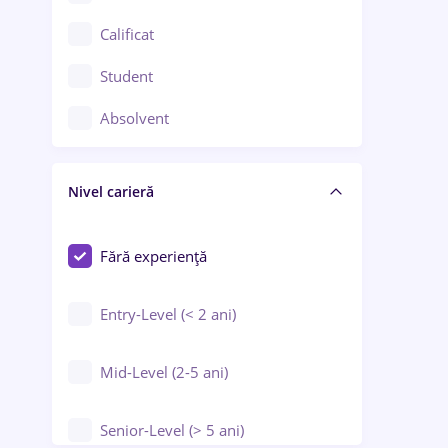
Confecții / Design vestimentar
Calificat
Construcții / Instalații
Student
Controlul calității
Absolvent
Crewing / Casino / Entertainment
Nivel carieră
Educație / Training / Arte
Farmacie
Fără experiență
Entry-Level (< 2 ani)
Mid-Level (2-5 ani)
Senior-Level (> 5 ani)