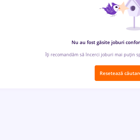
Nu au fost găsite joburi confor
Îți recomandăm să încerci joburi mai puțin spe
Resetează căutar