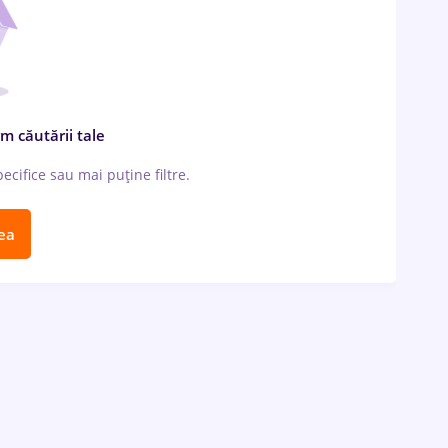
m căutării tale
cifice sau mai puține filtre.
ea