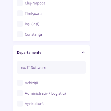
Cluj-Napoca
Timișoara
Iași (Iași)
Constanța
Craiova
Departamente
Brașov
Bacău
Brăila
Achiziții
Galați (Galați)
Administrativ / Logistică
Oradea
Agricultură
Ploiești