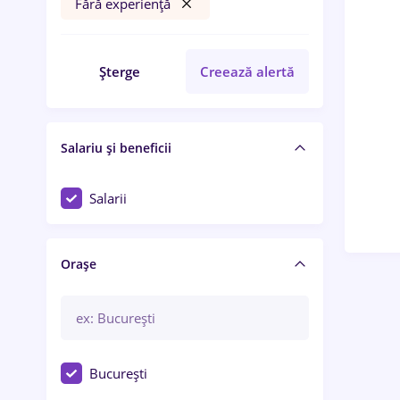
Fără experiență
Șterge
Creează alertă
Salariu și beneficii
Salarii
Orașe
București