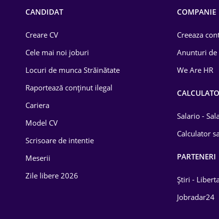
Chimică
CANDIDAT
COMPANIE
Comerț / Retail
Creare CV
Creeaza cont
Construcții
Cele mai noi joburi
Anunturi de
Drept
Locuri de munca Străinătate
We Are HR
Educație / Training
Raportează conținut ilegal
CALCULAT
Cariera
Energetică
Salario - Sa
Model CV
Farma
Calculator sa
Scrisoare de intentie
Imobiliară
PARTENERI
Meserii
IT / Telecom
Zile libere 2026
Știri - Libert
Lemn / PVC
Jobradar24
Mașini / Auto