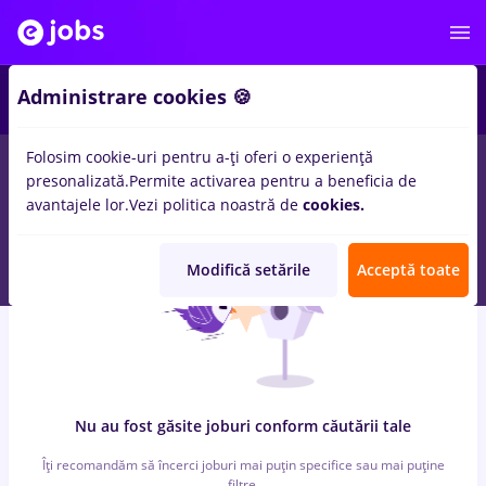
6
Administrare cookies 🍪
Folosim cookie-uri pentru a-ți oferi o experiență
0
locuri de munca
cu salarii avocat
in
Bucuresti
pentru
Fara
presonalizată.
Permite activarea pentru a beneficia de
experienta
in
Banci, Medicina / Sanatate
avantajele lor.
Vezi politica noastră de
cookies.
Modifică setările
Acceptă toate
Nu au fost găsite joburi conform căutării tale
Îți recomandăm să încerci joburi mai puțin specifice sau mai puține
filtre.