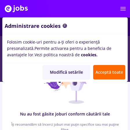
7
Administrare cookies 🍪
Folosim cookie-uri pentru a-ți oferi o experiență
0
locuri de munca
cu salarii 3000 lei
in
Bucuresti
pentru
presonalizată.
Permite activarea pentru a beneficia de
Student, Fara experienta
in
Banci, Medicina / Sanatate
avantajele lor.
Vezi politica noastră de
cookies.
Modifică setările
Acceptă toate
Nu au fost găsite joburi conform căutării tale
Îți recomandăm să încerci joburi mai puțin specifice sau mai puține
filtre.