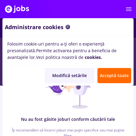
6
Administrare cookies 🍪
Folosim cookie-uri pentru a-ți oferi o experiență
0
locuri de munca
cu salarii alimentatie publica
in
Bucuresti
presonalizată.
Permite activarea pentru a beneficia de
pentru
Student
in
Banci, IT / Telecom
avantajele lor.
Vezi politica noastră de
cookies.
Modifică setările
Acceptă toate
Nu au fost găsite joburi conform căutării tale
Îți recomandăm să încerci joburi mai puțin specifice sau mai puține
filtre.