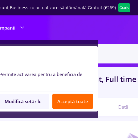
nunț Business cu actualizare săptămânală Gratuit (€269)
Gratis
ompanii
Permite activarea pentru a beneficia de
uri de munca
cu salarii avocat, Full tim
rienta
in
Banci
Modifică setările
Acceptă toate
Relevanță
Dată