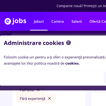
Companie nouă?
Primești un A
Joburi
Cariera
Salarii
Ofertă C
Administrare cookies 🍪
Folosim cookie-uri pentru a-ți oferi o experiență presonalizată.
0
loc
Filtre
avantajele lor.
Vezi politica noastră de
cookies.
expe
avocat
Salarii
București
Bănci
Full time
Fără experiență