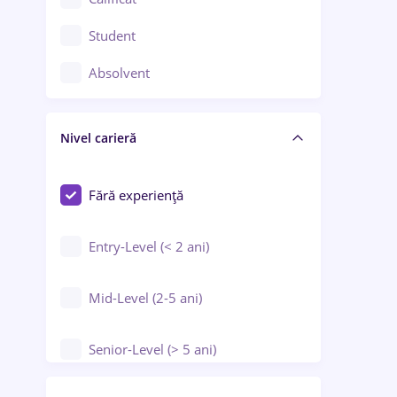
Construcții / Instalații
Student
Controlul calității
Absolvent
Crewing / Casino / Entertainment
Nivel carieră
Educație / Training / Arte
Farmacie
Fără experiență
Entry-Level (< 2 ani)
Mid-Level (2-5 ani)
Senior-Level (> 5 ani)