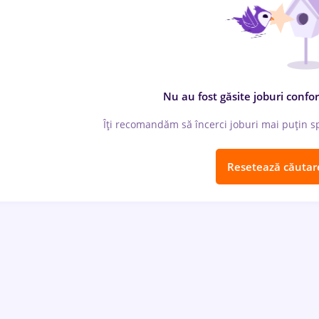
Nu au fost găsite joburi confor
Îți recomandăm să încerci joburi mai puțin spe
Resetează căutar