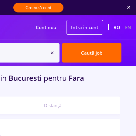
Creează cont
Cont nou
Intra in cont
RO
EN
Caută job
e
in
Bucuresti
pentru
Fara
Distanță