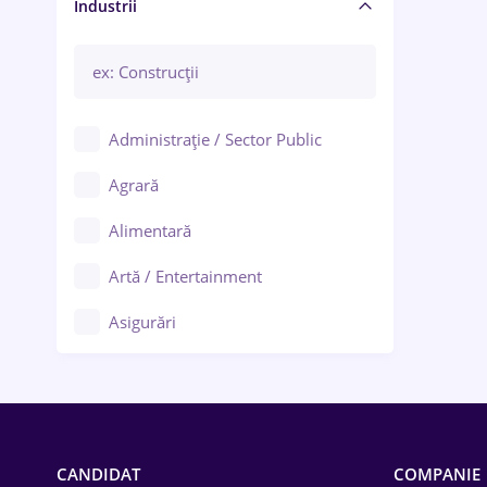
Manager / Executiv
Industrii
Administrație / Sector Public
Agrară
Alimentară
Artă / Entertainment
Asigurări
Bănci / Servicii financiare
Call-center / BPO
Chimică
CANDIDAT
COMPANIE