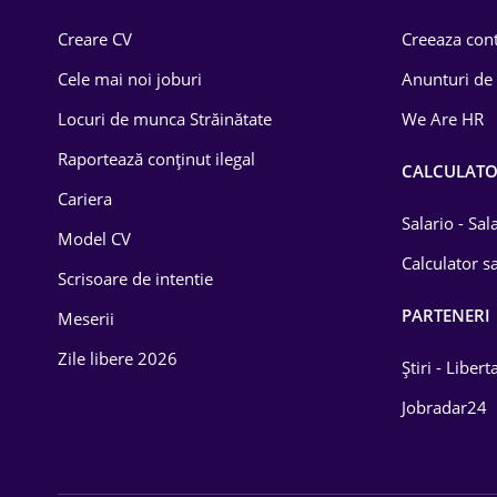
Comerț / Retail
Creare CV
Creeaza cont
Construcții
Cele mai noi joburi
Anunturi de
Drept
Locuri de munca Străinătate
We Are HR
Educație / Training
Raportează conținut ilegal
CALCULAT
Cariera
Energetică
Salario - Sa
Model CV
Farma
Calculator sa
Scrisoare de intentie
Imobiliară
PARTENERI
Meserii
IT / Telecom
Zile libere 2026
Știri - Libert
Lemn / PVC
Jobradar24
Mașini / Auto
Media / Internet