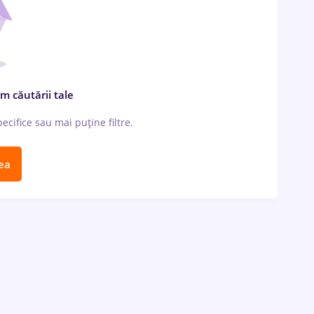
m căutării tale
cifice sau mai puține filtre.
ea