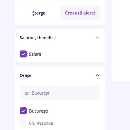
Șterge
Creează alertă
Salariu și beneficii
Salarii
Orașe
București
Cluj-Napoca