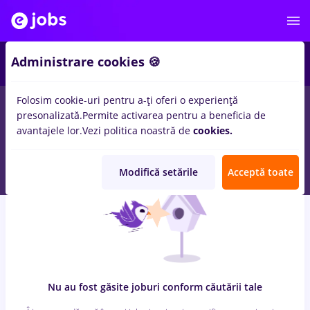
8
Administrare cookies 🍪
Folosim cookie-uri pentru a-ți oferi o experiență
0
locuri de munca
cu salarii asistent stomatologie, Full time
in
presonalizată.
Permite activarea pentru a beneficia de
Bucuresti
pentru
Student, Fara experienta
in
Banci, Medicina /
avantajele lor.
Vezi politica noastră de
cookies.
Sanatate
Modifică setările
Acceptă toate
Nu au fost găsite joburi conform căutării tale