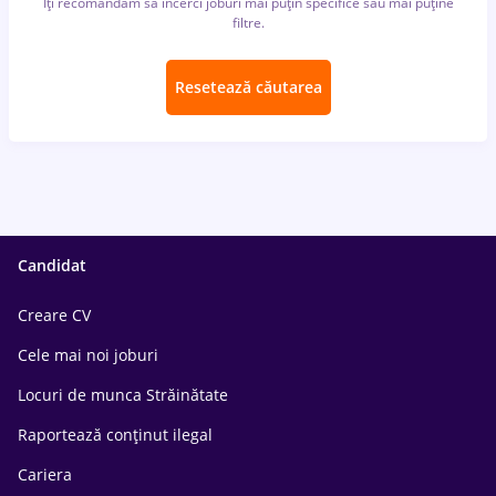
Îți recomandăm să încerci joburi mai puțin specifice sau mai puține
filtre.
Resetează căutarea
Candidat
Creare CV
Cele mai noi joburi
Locuri de munca Străinătate
Raportează conținut ilegal
Cariera