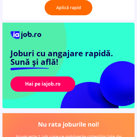
Aplică rapid
Joburi cu angajare rapidă.
Sună și află!
Hai pe iajob.ro
Nu rata joburile noi!
Acum este 1 job care se potrivește criteriilor tale de