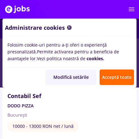
6
Administrare cookies 🍪
Folosim cookie-uri pentru a-ți oferi o experiență
1
loc de munca
cu salarii bucatar sef, Full time
in
Bucuresti
in
presonalizată.
Permite activarea pentru a beneficia de
Banci, IT / Telecom
avantajele lor.
Vezi politica noastră de
cookies.
5 Aug. 2026
Modifică setările
Acceptă toate
Contabil Sef
DODO PIZZA
București
10000 - 13000 RON net / lună