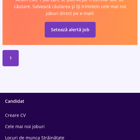
căutare. Salvează căutarea și îți trimitem cele mai noi
joburi direct pe e-mail!
Setează alertă job
1
Candidat
Creare CV
Cele mai noi joburi
Locuri de munca Străinătate