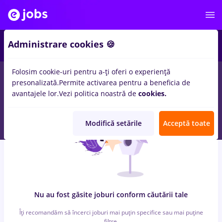
6
Administrare cookies 🍪
Folosim cookie-uri pentru a-ți oferi o experiență
0
locuri de munca
cu salarii brancardier, Full time
in
Bucuresti
presonalizată.
Permite activarea pentru a beneficia de
in
Banci, IT / Telecom
avantajele lor.
Vezi politica noastră de
cookies.
Modifică setările
Acceptă toate
Nu au fost găsite joburi conform căutării tale
Îți recomandăm să încerci joburi mai puțin specifice sau mai puține
filtre.