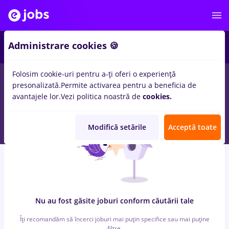
7
Administrare cookies 🍪
Folosim cookie-uri pentru a-ți oferi o experiență
0
locuri de munca
cu salarii matematica, Full time
in
Bucuresti
presonalizată.
Permite activarea pentru a beneficia de
pentru
Entry-Level (< 2 ani)
in
Banci, Medicina / Sanatate
avantajele lor.
Vezi politica noastră de
cookies.
Modifică setările
Acceptă toate
Nu au fost găsite joburi conform căutării tale
Îți recomandăm să încerci joburi mai puțin specifice sau mai puține
filtre.