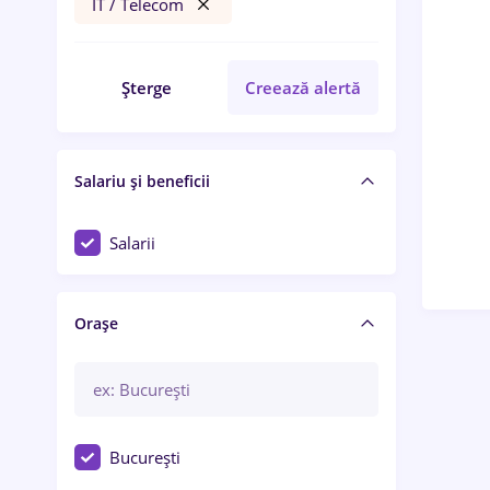
IT / Telecom
Șterge
Creează alertă
Salariu și beneficii
Salarii
Orașe
București