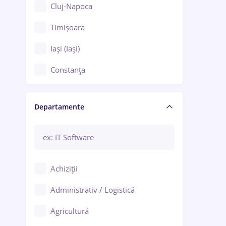
Cluj-Napoca
Timișoara
Iași (Iași)
Constanța
Craiova
Departamente
Brașov
Bacău
Brăila
Achiziții
Galați (Galați)
Administrativ / Logistică
Oradea
Agricultură
Ploiești