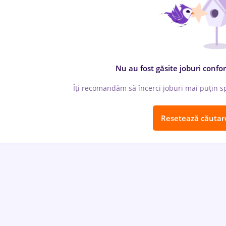
Nu au fost găsite joburi confor
Îți recomandăm să încerci joburi mai puțin spe
Resetează căutar