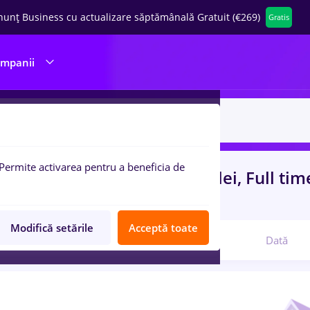
nunț Business cu actualizare săptămânală Gratuit (€269)
Gratis
ompanii
Permite activarea pentru a beneficia de
uri de munca
cu salarii 3000 lei, Full ti
)
in
Banci, IT / Telecom
Modifică setările
Acceptă toate
Relevanță
Dată