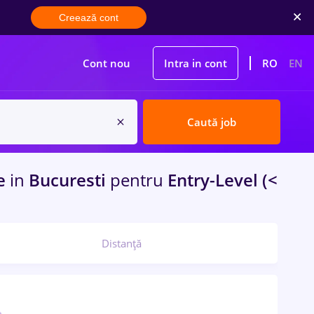
Creează cont
Cont nou
Intra in cont
RO
EN
Caută job
me
in
Bucuresti
pentru
Entry-Level (<
Distanță