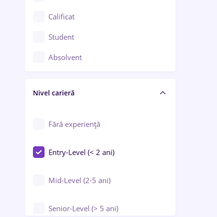
Confecții / Design vestimentar
Calificat
Construcții / Instalații
Student
Controlul calității
Absolvent
Crewing / Casino / Entertainment
Nivel carieră
Educație / Training / Arte
Farmacie
Fără experiență
Entry-Level (< 2 ani)
Mid-Level (2-5 ani)
Senior-Level (> 5 ani)