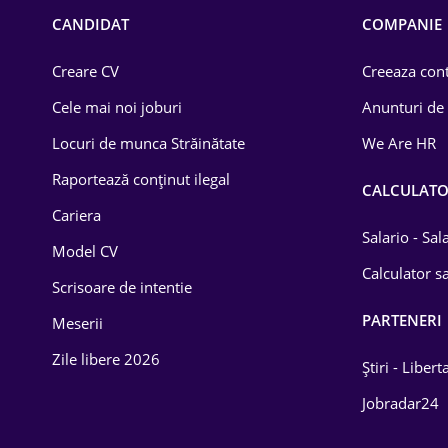
Chimică
CANDIDAT
COMPANIE
Comerț / Retail
Creare CV
Creeaza cont
Construcții
Cele mai noi joburi
Anunturi de
Drept
Locuri de munca Străinătate
We Are HR
Educație / Training
Raportează conținut ilegal
CALCULAT
Cariera
Energetică
Salario - Sa
Model CV
Farma
Calculator sa
Scrisoare de intentie
Imobiliară
PARTENERI
Meserii
IT / Telecom
Zile libere 2026
Știri - Libert
Lemn / PVC
Jobradar24
Mașini / Auto