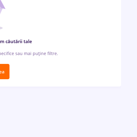
m căutării tale
cifice sau mai puține filtre.
ea