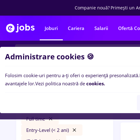
Companie nouă?
Primești un A
Joburi
Cariera
Salarii
Ofertă C
Administrare cookies 🍪
Folosim cookie-uri pentru a-ți oferi o experiență presonalizată.
0
loc
Filtre
avantajele lor.
Vezi politica noastră de
cookies.
2 ani
3000 lei
Salarii
București
Bănci
Full time
Entry-Level (< 2 ani)