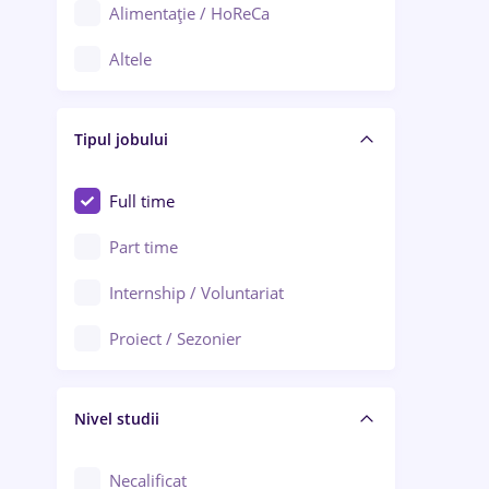
Alimentație / HoReCa
Adjud
Altele
Aiud
Arhitectură / Design interior
Alba Iulia
Tipul jobului
Asigurări
Alexandria
Au pair / Babysitter / Curățenie
Full time
Arad
Audit / Consultanță
Part time
Baia Mare
Auto / Echipamente
Internship / Voluntariat
Bârlad
Automatizări
Proiect / Sezonier
Bistrița (Bistrița-Năsăud)
Bănci
Nivel studii
Cercetare - dezvoltare
Chimie / Biochimie
Necalificat