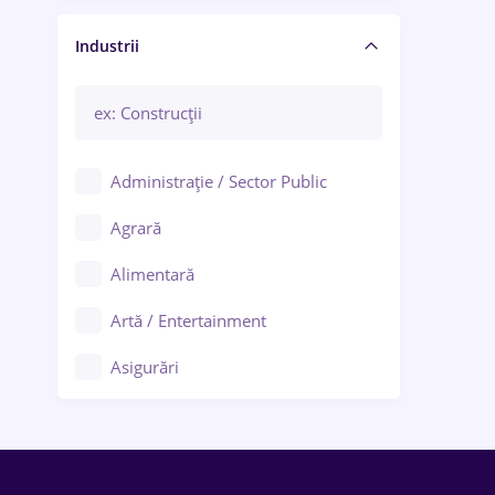
Manager / Executiv
Industrii
Administrație / Sector Public
Agrară
Alimentară
Artă / Entertainment
Asigurări
Bănci / Servicii financiare
Call-center / BPO