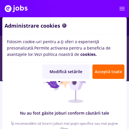
6
Administrare cookies 🍪
Folosim cookie-uri pentru a-ți oferi o experiență
0
locuri de munca
cu salarii faiantar, Full time
in
Bucuresti
presonalizată.
Permite activarea pentru a beneficia de
pentru
Entry-Level (< 2 ani)
in
Banci
avantajele lor.
Vezi politica noastră de
cookies.
Modifică setările
Acceptă toate
Nu au fost găsite joburi conform căutării tale
Îți recomandăm să încerci joburi mai puțin specifice sau mai puține
filtre.