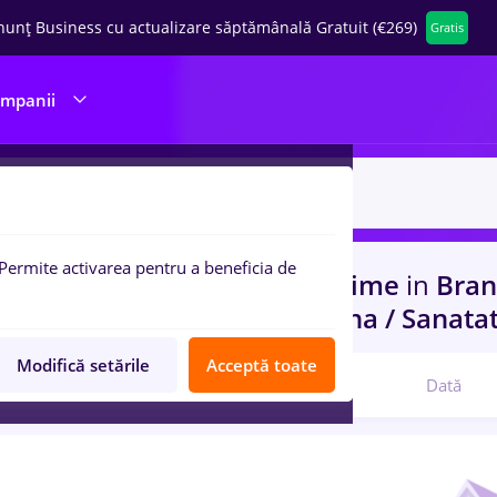
nunț Business cu actualizare săptămânală Gratuit (€269)
Gratis
ompanii
Permite activarea pentru a beneficia de
uri de munca
cu salarii Part time
in
Bran
nsport / Distributie, Medicina / Sanata
Modifică setările
Acceptă toate
Relevanță
Dată