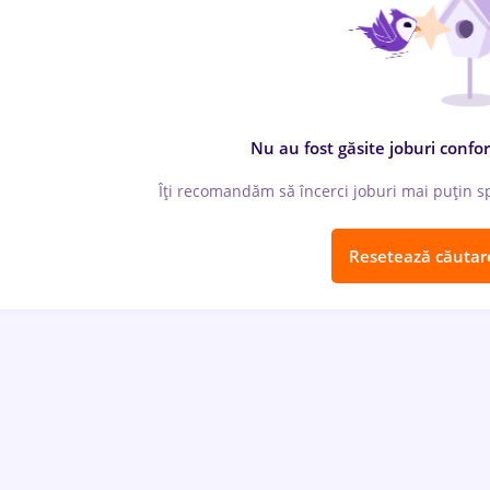
Nu au fost găsite joburi confor
Îți recomandăm să încerci joburi mai puțin spe
Resetează căutar