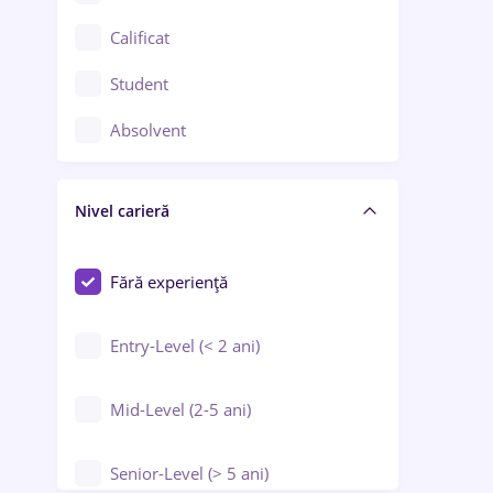
Confecții / Design vestimentar
Calificat
Construcții / Instalații
Student
Controlul calității
Absolvent
Crewing / Casino / Entertainment
Nivel carieră
Educație / Training / Arte
Farmacie
Fără experiență
Entry-Level (< 2 ani)
Mid-Level (2-5 ani)
Senior-Level (> 5 ani)