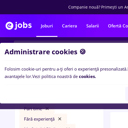
Companie nouă?
Primești un A
Joburi
Cariera
Salarii
Ofertă C
Administrare cookies 🍪
Folosim cookie-uri pentru a-ți oferi o experiență presonalizată.
0
loc
Filtre
avantajele lor.
Vezi politica noastră de
cookies.
in
Tra
Salarii
Bran (Brașov)
Transport / Distribuție
Part time
Fără experiență