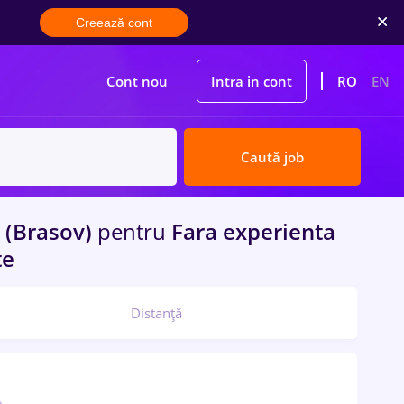
Creează cont
Cont nou
Intra in cont
RO
EN
Caută job
 (Brasov)
pentru
Fara experienta
te
Distanță