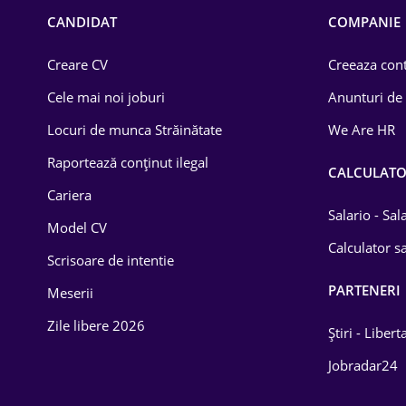
Chimică
CANDIDAT
COMPANIE
Comerț / Retail
Creare CV
Creeaza cont
Construcții
Cele mai noi joburi
Anunturi de
Drept
Locuri de munca Străinătate
We Are HR
Educație / Training
Raportează conținut ilegal
CALCULAT
Cariera
Energetică
Salario - Sa
Model CV
Farma
Calculator sa
Scrisoare de intentie
Imobiliară
PARTENERI
Meserii
IT / Telecom
Zile libere 2026
Știri - Libert
Lemn / PVC
Jobradar24
Mașini / Auto