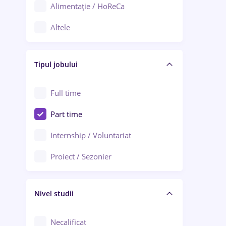
Alimentație / HoReCa
Adjud
Altele
Aiud
Arhitectură / Design interior
Alba Iulia
Tipul jobului
Asigurări
Alexandria
Au pair / Babysitter / Curățenie
Full time
Arad
Audit / Consultanță
Part time
Baia Mare
Auto / Echipamente
Internship / Voluntariat
Bârlad
Automatizări
Proiect / Sezonier
Bistrița (Bistrița-Năsăud)
Bănci
Nivel studii
Cercetare - dezvoltare
Chimie / Biochimie
Necalificat