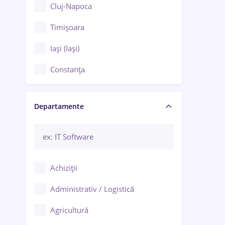
Cluj-Napoca
Timișoara
Iași (Iași)
Constanța
Craiova
Departamente
Brașov
Bacău
Brăila
Achiziții
Galați (Galați)
Administrativ / Logistică
Oradea
Agricultură
Ploiești