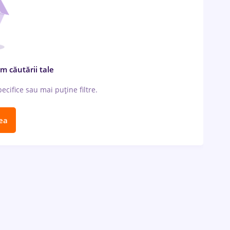
m căutării tale
cifice sau mai puține filtre.
ea