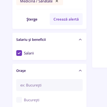
Medicină / Sănătate
Șterge
Creează alertă
Salariu și beneficii
Salarii
Orașe
București