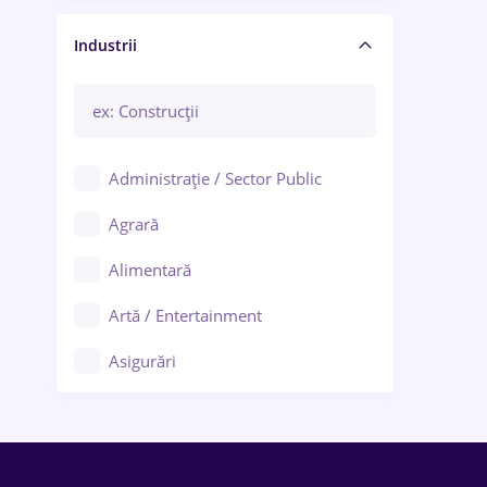
Manager / Executiv
Industrii
Administrație / Sector Public
Agrară
Alimentară
Artă / Entertainment
Asigurări
Bănci / Servicii financiare
Call-center / BPO