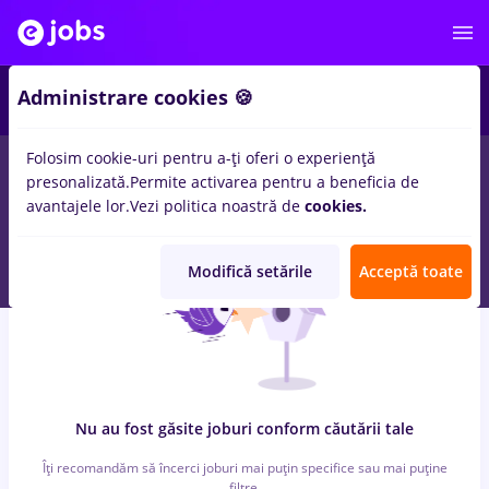
6
Administrare cookies 🍪
Folosim cookie-uri pentru a-ți oferi o experiență
0
locuri de munca
cu salarii Part time
in
Bran (Brasov)
pentru
presonalizată.
Permite activarea pentru a beneficia de
Fara experienta
in
Transport / Distributie, IT / Telecom
avantajele lor.
Vezi politica noastră de
cookies.
Modifică setările
Acceptă toate
Nu au fost găsite joburi conform căutării tale
Îți recomandăm să încerci joburi mai puțin specifice sau mai puține
filtre.