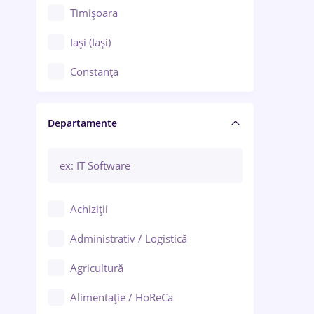
Timișoara
Iași (Iași)
Constanța
Craiova
Departamente
Brașov
Bacău
Brăila
Achiziții
Galați (Galați)
Administrativ / Logistică
Oradea
Agricultură
Ploiești
Alimentație / HoReCa
Adjud