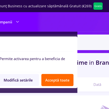
nunț Business cu actualizare săptămânală Gratuit (€269)
Gratis
ompanii
Permite activarea pentru a beneficia de
uri de munca
cu salarii Part time
in
Bran
ci, IT / Telecom
Modifică setările
Acceptă toate
Relevanță
Dată