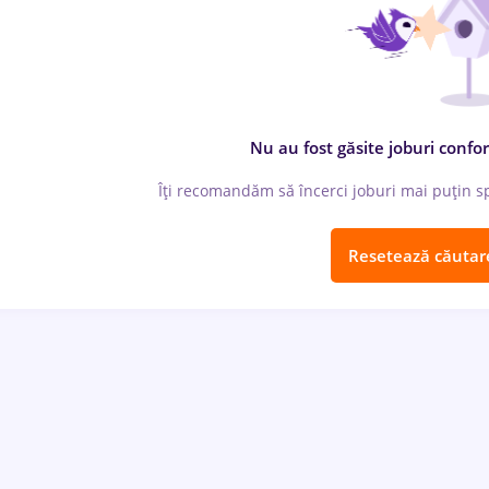
Nu au fost găsite joburi confor
Îți recomandăm să încerci joburi mai puțin spe
Resetează căutar