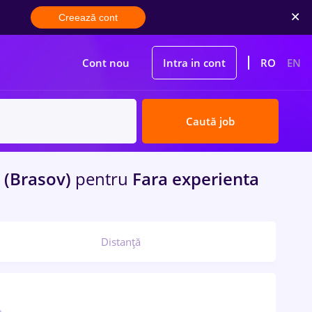
Creează cont
Cont nou
Intra in cont
RO
EN
Caută job
 (Brasov)
pentru
Fara experienta
Distanță