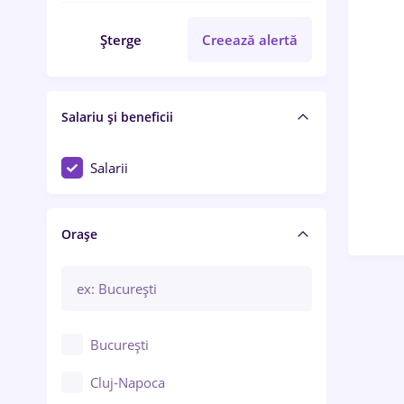
Șterge
Creează alertă
Salariu și beneficii
Salarii
Orașe
București
Cluj-Napoca