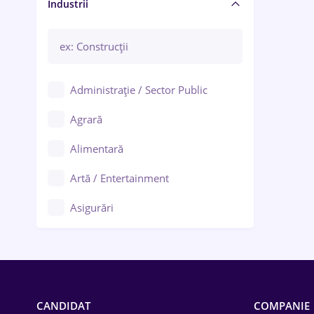
Manager / Executiv
Industrii
Administrație / Sector Public
Agrară
Alimentară
Artă / Entertainment
Asigurări
Bănci / Servicii financiare
Call-center / BPO
Chimică
CANDIDAT
COMPANIE