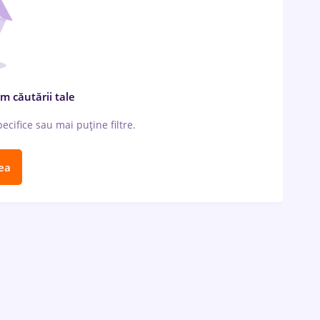
m căutării tale
cifice sau mai puține filtre.
ea