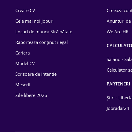
Comerț / Retail
Creare CV
Creeaza cont
Construcții
Cele mai noi joburi
Anunturi de
Drept
Locuri de munca Străinătate
We Are HR
Educație / Training
Raportează conținut ilegal
CALCULAT
Cariera
Energetică
Salario - Sa
Model CV
Farma
Calculator sa
Scrisoare de intentie
Imobiliară
PARTENERI
Meserii
IT / Telecom
Zile libere 2026
Știri - Libert
Lemn / PVC
Jobradar24
Mașini / Auto
Media / Internet