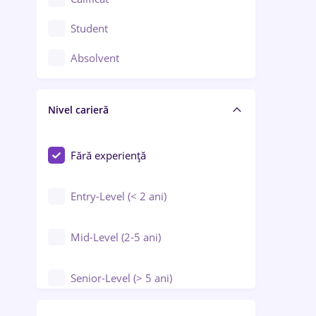
Construcții / Instalații
Student
Controlul calității
Absolvent
Crewing / Casino / Entertainment
Nivel carieră
Educație / Training / Arte
Farmacie
Fără experiență
Entry-Level (< 2 ani)
Mid-Level (2-5 ani)
Senior-Level (> 5 ani)