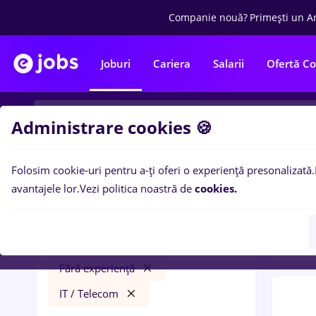
Companie nouă?
Primești un A
Joburi
Cariera
Salarii
Ofertă C
Administrare cookies 🍪
Folosim cookie-uri pentru a-ți oferi o experiență presonalizată.
0
loc
Filtre
avantajele lor.
Vezi politica noastră de
cookies.
in
Ban
Salarii
Bran (Brașov)
Bănci
Part time
Fără experiență
IT / Telecom