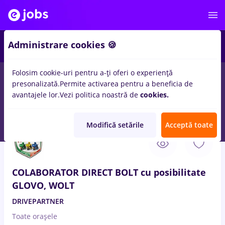
3
Administrare cookies 🍪
Folosim cookie-uri pentru a-ți oferi o experiență
presonalizată.
Permite activarea pentru a beneficia de
Fără experiență
Entry-Level (< 2 ani)
Student
Tr
avantajele lor.
Vezi politica noastră de
cookies.
91
locuri de munca
cu salarii Part time
in
Barlad
Modifică setările
Acceptă toate
7 Aug. 2026
COLABORATOR DIRECT BOLT cu posibilitate
GLOVO, WOLT
DRIVEPARTNER
Toate oraşele