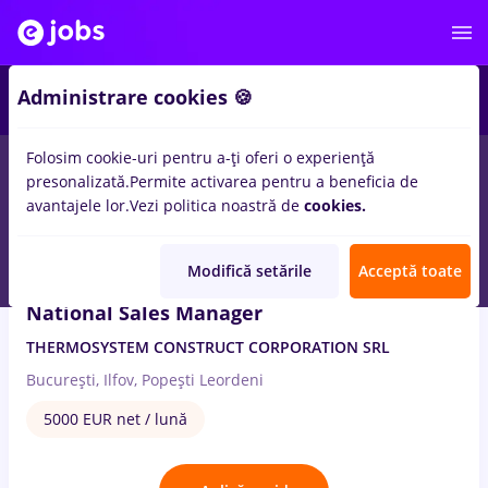
2
Administrare cookies 🍪
Folosim cookie-uri pentru a-ți oferi o experiență
1
loc de munca
cu salarii arabesque
presonalizată.
Permite activarea pentru a beneficia de
avantajele lor.
Vezi politica noastră de
cookies.
27 Iul. 2026
Modifică setările
Acceptă toate
National Sales Manager
THERMOSYSTEM CONSTRUCT CORPORATION SRL
București, Ilfov, Popești Leordeni
5000 EUR net / lună