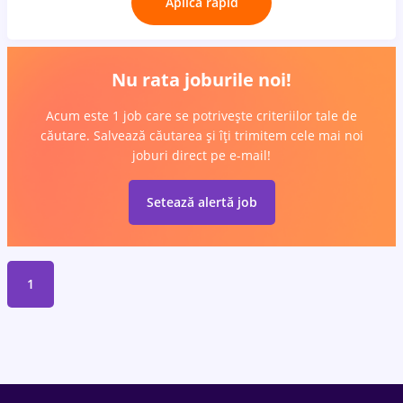
Aplică rapid
Nu rata joburile noi!
Acum este 1 job care se potrivește criteriilor tale de
căutare. Salvează căutarea și îți trimitem cele mai noi
joburi direct pe e-mail!
Setează alertă job
1