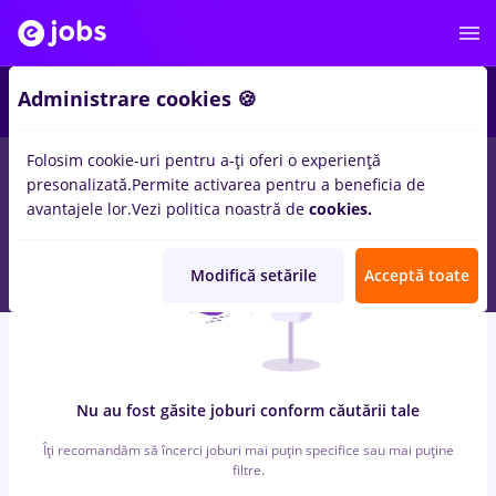
3
Administrare cookies 🍪
Folosim cookie-uri pentru a-ți oferi o experiență
0
locuri de munca
cu salarii
in
Aiud
in
Banci
presonalizată.
Permite activarea pentru a beneficia de
avantajele lor.
Vezi politica noastră de
cookies.
Modifică setările
Acceptă toate
Nu au fost găsite joburi conform căutării tale
Îți recomandăm să încerci joburi mai puțin specifice sau mai puține
filtre.