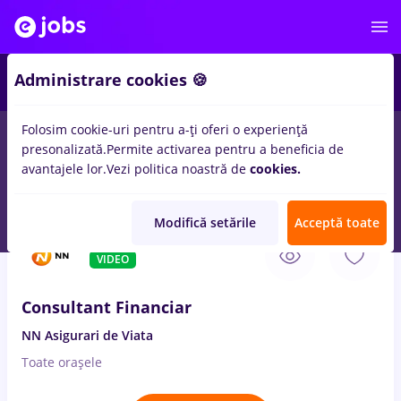
3
Administrare cookies 🍪
Folosim cookie-uri pentru a-ți oferi o experiență
presonalizată.
Permite activarea pentru a beneficia de
Salarii
Fără experiență
Entry-Level (< 2 ani)
Stu
avantajele lor.
Vezi politica noastră de
cookies.
99
locuri de munca
Part time
in
Rovinari
in
Banci
Modifică setările
Acceptă toate
7 Aug. 2026
VIDEO
Consultant Financiar
NN Asigurari de Viata
Toate oraşele