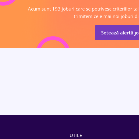
Acum sunt 193 joburi care se potrivesc criteriilor tal
trimitem cele mai noi joburi di
Setează alertă j
UTILE