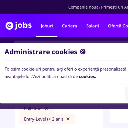
Companie nouă?
Primești un A
Joburi
Cariera
Salarii
Ofertă C
Administrare cookies 🍪
Folosim cookie-uri pentru a-ți oferi o experiență presonalizată.
Filtre po
Filtre
avantajele lor.
Vezi politica noastră de
cookies.
193
l
Roman
Trans
Transport / Distribuție
Full time
Entry-Level (< 2 ani)