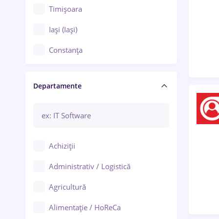
Timișoara
Iași (Iași)
Constanța
Craiova
Departamente
Brașov
Bacău
Brăila
Achiziții
Galați (Galați)
Administrativ / Logistică
Oradea
Agricultură
Ploiești
Alimentație / HoReCa
Adjud