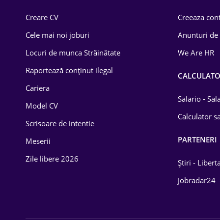
Comerț / Retail
Creare CV
Creeaza cont
Construcții
Cele mai noi joburi
Anunturi de
Drept
Locuri de munca Străinătate
We Are HR
Educație / Training
Raportează conținut ilegal
CALCULAT
Cariera
Energetică
Salario - Sa
Model CV
Farma
Calculator sa
Scrisoare de intentie
Imobiliară
PARTENERI
Meserii
IT / Telecom
Zile libere 2026
Știri - Libert
Lemn / PVC
Jobradar24
Mașini / Auto
Media / Internet