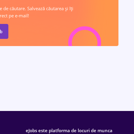
e de căutare. Salvează căutarea și îți
rect pe e-mail!
ob
eJobs este platforma de locuri de munca