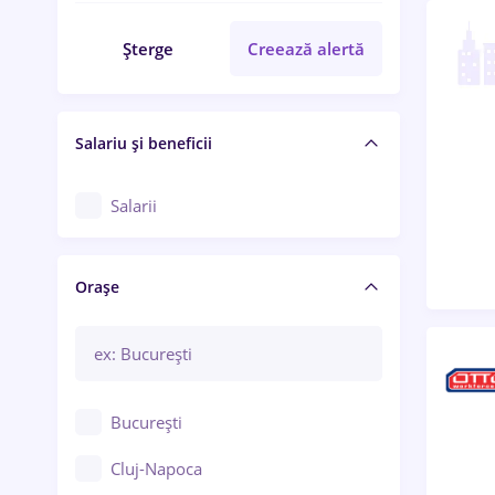
Șterge
Creează alertă
Salariu și beneficii
Salarii
Orașe
București
Cluj-Napoca