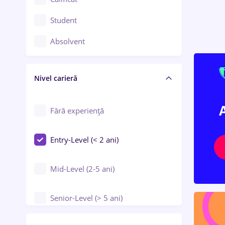
Construcții / Instalații
Student
Controlul calității
Absolvent
Crewing / Casino / Entertainment
Nivel carieră
Educație / Training / Arte
Farmacie
Fără experiență
Entry-Level (< 2 ani)
Mid-Level (2-5 ani)
Senior-Level (> 5 ani)