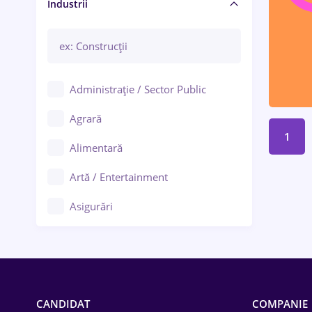
Manager / Executiv
Industrii
Administrație / Sector Public
Agrară
1
Alimentară
Artă / Entertainment
Asigurări
Bănci / Servicii financiare
Call-center / BPO
Chimică
CANDIDAT
COMPANIE