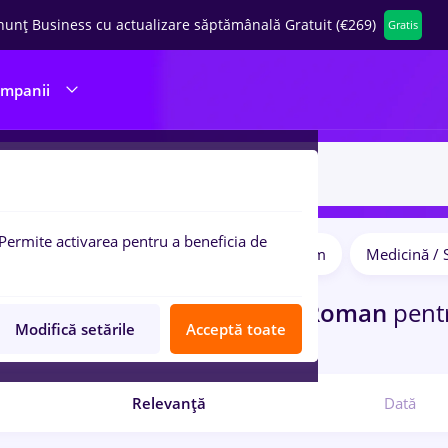
nunț Business cu actualizare săptămânală Gratuit (€269)
Gratis
ompanii
Permite activarea pentru a beneficia de
Salarii
Student
IT / Telecom
Medicină / 
pulare:
ocuri de munca
Full time
in
Roman
pent
Modifică setările
Acceptă toate
port / Distributie
Relevanță
Dată