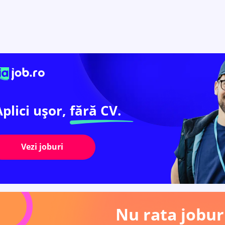
Aplici ușor,
fără CV.
Vezi joburi
Nu rata joburi