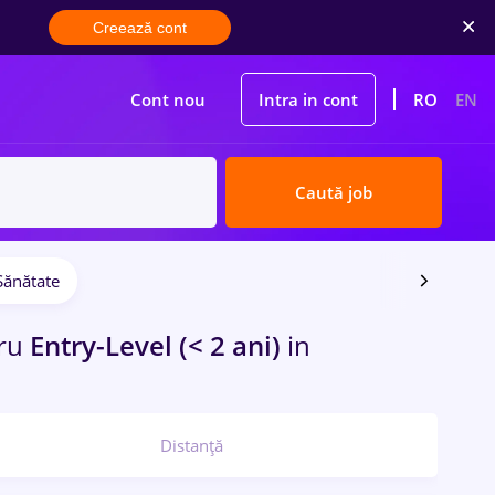
Creează cont
Cont nou
Intra in cont
RO
EN
Caută job
Sănătate
ru
Entry-Level (< 2 ani)
in
Distanță