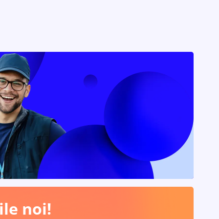
le noi!