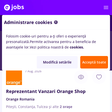
3
Administrare cookies 🍪
Folosim cookie-uri pentru a-ți oferi o experiență
presonalizată.
Permite activarea pentru a beneficia de
Salarii
Full time
Part time
Student
Transpo
avantajele lor.
Vezi politica noastră de
cookies.
37
locuri de munca
in
Roman
pentru
Entry-Level (< 2 ani)
in
IT /
Telecom
Modifică setările
Acceptă toate
7 Aug. 2026
Reprezentant Vanzari Orange Shop
Orange Romania
Pitești, Constanța, Tulcea
și alte
2 orașe