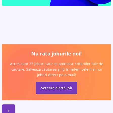
Nu rata joburile noi!
Acum sunt 37 joburi care se potrivesc criteriilor tale de
căutare. Salvează căutarea și îți trimitem cele mai noi
joburi direct pe e-mail!
Setează alertă job
1