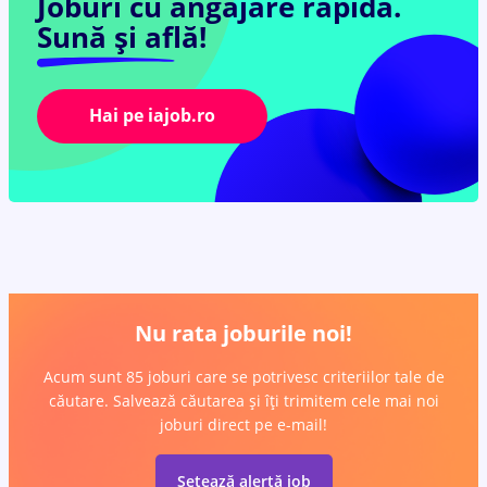
Joburi cu angajare rapidă.
Sună și află!
Hai pe iajob.ro
Nu rata joburile noi!
Acum sunt 85 joburi care se potrivesc criteriilor tale de
căutare. Salvează căutarea și îți trimitem cele mai noi
joburi direct pe e-mail!
Setează alertă job