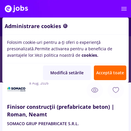
4
Administrare cookies 🍪
Folosim cookie-uri pentru a-ți oferi o experiență
presonalizată.
Permite activarea pentru a beneficia de
Salarii
Student
IT / Telecom
Medicină / Sănătat
avantajele lor.
Vezi politica noastră de
cookies.
85
locuri de munca
Full time
in
Roman
pentru
Entry-Level (< 2
ani)
in
Constructii / Instalatii
Modifică setările
Acceptă toate
8 Aug. 2026
Finisor construcții (prefabricate beton) |
Roman, Neamt
SOMACO GRUP PREFABRICATE S.R.L.