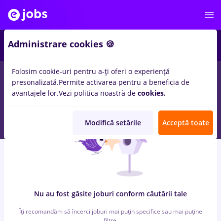
5
Administrare cookies 🍪
Folosim cookie-uri pentru a-ți oferi o experiență
0
locuri de munca
sofer bce, Part time
in
Remote (de acasa)
presonalizată.
Permite activarea pentru a beneficia de
pentru
Fara experienta
in
Transport / Distributie
avantajele lor.
Vezi politica noastră de
cookies.
Modifică setările
Acceptă toate
Nu au fost găsite joburi conform căutării tale
Îți recomandăm să încerci joburi mai puțin specifice sau mai puține
filtre.