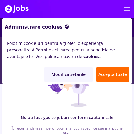
4
Administrare cookies 🍪
Folosim cookie-uri pentru a-ți oferi o experiență
0
locuri de munca
vertiv
in
Remote (de acasa)
pentru
Fara
presonalizată.
Permite activarea pentru a beneficia de
experienta
in
Transport / Distributie
avantajele lor.
Vezi politica noastră de
cookies.
Modifică setările
Acceptă toate
Nu au fost găsite joburi conform căutării tale
Îți recomandăm să încerci joburi mai puțin specifice sau mai puține
filtre.