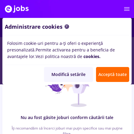
5
Administrare cookies 🍪
Folosim cookie-uri pentru a-ți oferi o experiență
0
locuri de munca
sofer bce
in
Remote (de acasa)
pentru
Fara
presonalizată.
Permite activarea pentru a beneficia de
experienta
in
Transport / Distributie, IT / Telecom
avantajele lor.
Vezi politica noastră de
cookies.
Modifică setările
Acceptă toate
Nu au fost găsite joburi conform căutării tale
Îți recomandăm să încerci joburi mai puțin specifice sau mai puține
filtre.