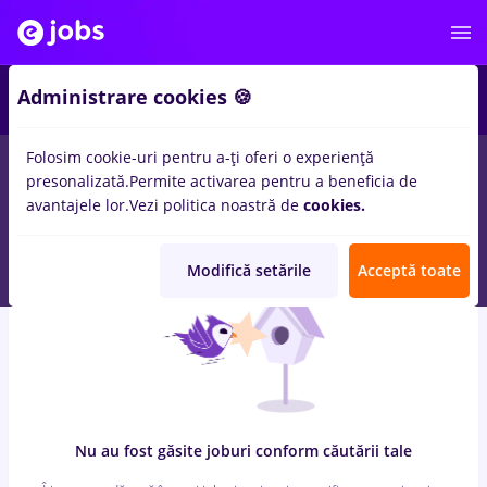
6
Administrare cookies 🍪
Folosim cookie-uri pentru a-ți oferi o experiență
0
locuri de munca
prime kapital
in
Remote (de acasa)
pentru
presonalizată.
Permite activarea pentru a beneficia de
Student, Fara experienta
in
Transport / Distributie, Medicina /
avantajele lor.
Vezi politica noastră de
cookies.
Sanatate
Modifică setările
Acceptă toate
Nu au fost găsite joburi conform căutării tale