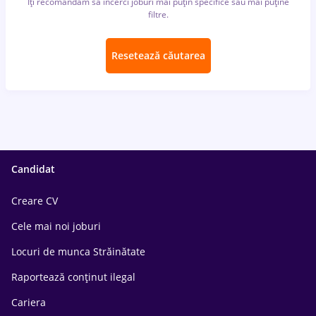
Îți recomandăm să încerci joburi mai puțin specifice sau mai puține
filtre.
Resetează căutarea
Candidat
Creare CV
Cele mai noi joburi
Locuri de munca Străinătate
Raportează conținut ilegal
Cariera