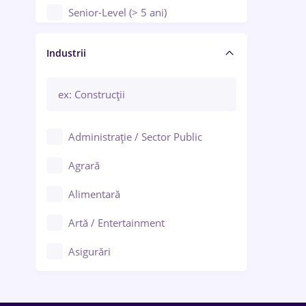
Senior-Level (> 5 ani)
Manager / Executiv
Industrii
Administrație / Sector Public
Agrară
Alimentară
Artă / Entertainment
Asigurări
Bănci / Servicii financiare