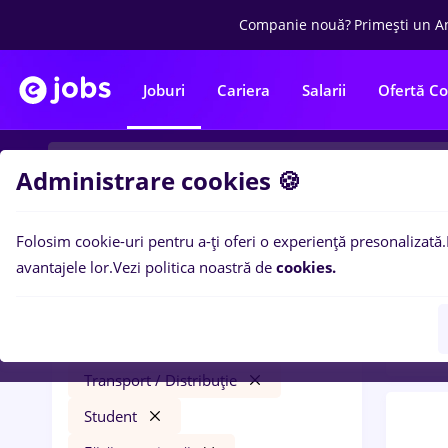
Companie nouă?
Primești un A
Joburi
Cariera
Salarii
Ofertă C
Administrare cookies 🍪
Folosim cookie-uri pentru a-ți oferi o experiență presonalizată.
0
loc
Filtre
avantajele lor.
Vezi politica noastră de
cookies.
expe
job online
Remote (de acasă)
Transport / Distribuție
Student