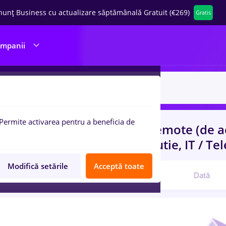
nunț Business cu actualizare săptămânală Gratuit (€269)
Gratis
ompanii
Permite activarea pentru a beneficia de
uri de munca
job online
in
Remote (de a
rienta
in
Transport / Distributie, IT / T
Modifică setările
Acceptă toate
Relevanță
Dată