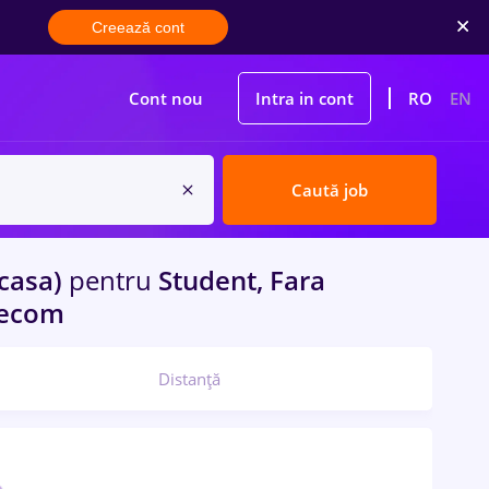
Creează cont
Cont nou
Intra in cont
RO
EN
Caută job
casa)
pentru
Student, Fara
elecom
Distanță