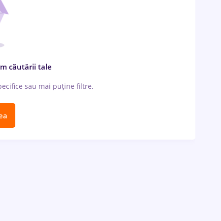
m căutării tale
cifice sau mai puține filtre.
ea