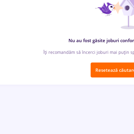
Nu au fost găsite joburi confor
Îți recomandăm să încerci joburi mai puțin spe
Resetează căutar