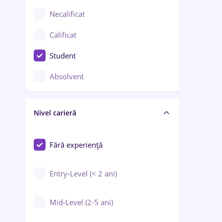
Chimie / Biochimie
Necalificat
Confecții / Design vestimentar
Calificat
Construcții / Instalații
Student
Controlul calității
Absolvent
Crewing / Casino / Entertainment
Nivel carieră
Educație / Training / Arte
Farmacie
Fără experiență
Entry-Level (< 2 ani)
Mid-Level (2-5 ani)