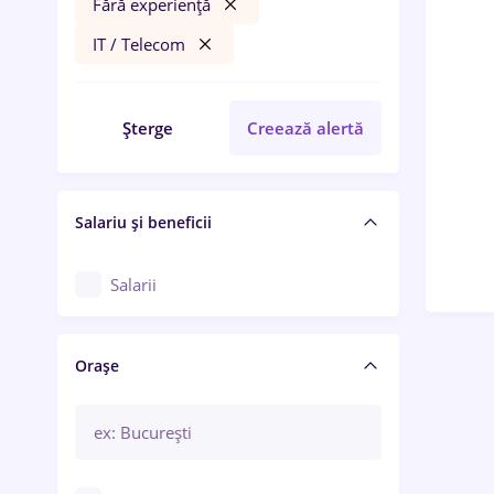
Fără experiență
IT / Telecom
Șterge
Creează alertă
Salariu și beneficii
Salarii
Orașe