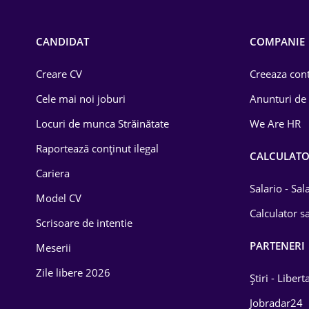
Call-center / BPO
Chimică
CANDIDAT
COMPANIE
Comerț / Retail
Creare CV
Creeaza cont
Construcții
Cele mai noi joburi
Anunturi de
Drept
Locuri de munca Străinătate
We Are HR
Educație / Training
Raportează conținut ilegal
CALCULAT
Cariera
Energetică
Salario - Sa
Model CV
Farma
Calculator sa
Scrisoare de intentie
Imobiliară
PARTENERI
Meserii
IT / Telecom
Zile libere 2026
Știri - Libert
Lemn / PVC
Jobradar24