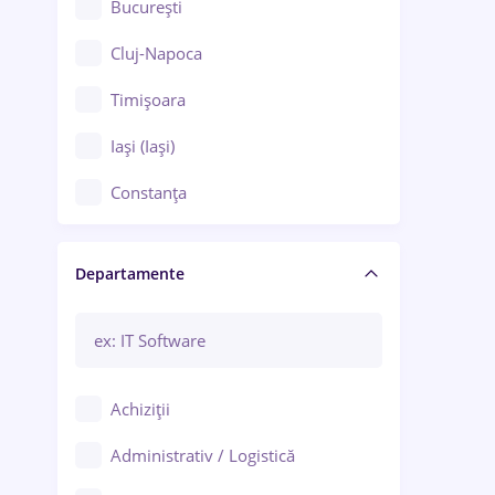
București
Cluj-Napoca
Timișoara
Iași (Iași)
Constanța
Craiova
Departamente
Brașov
Bacău
Brăila
Achiziții
Galați (Galați)
Administrativ / Logistică
Oradea