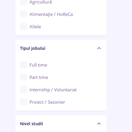
Agricultură
Ploiești
Alimentație / HoReCa
Adjud
Altele
Aiud
Arhitectură / Design interior
Alba Iulia
Tipul jobului
Asigurări
Alexandria
Au pair / Babysitter / Curățenie
Full time
Arad
Audit / Consultanță
Part time
Baia Mare
Auto / Echipamente
Internship / Voluntariat
Bârlad
Automatizări
Proiect / Sezonier
Bistrița (Bistrița-Năsăud)
Bănci
Nivel studii
Cercetare - dezvoltare