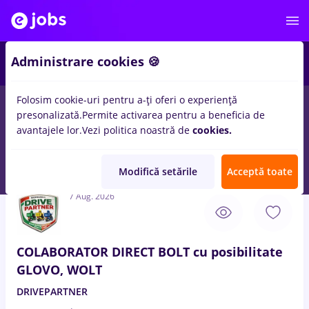
4
Administrare cookies 🍪
Folosim cookie-uri pentru a-ți oferi o experiență
presonalizată.
Permite activarea pentru a beneficia de
Salarii
Full time
Part time
IT / Telecom
Med
avantajele lor.
Vezi politica noastră de
cookies.
30
locuri de munca
in
Remote (de acasa)
pentru
Student, Fara
experienta
in
Transport / Distributie
Modifică setările
Acceptă toate
7 Aug. 2026
COLABORATOR DIRECT BOLT cu posibilitate
GLOVO, WOLT
DRIVEPARTNER