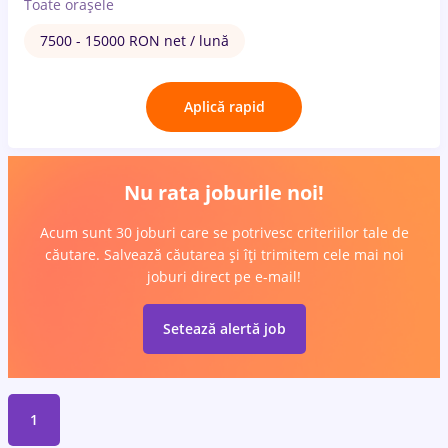
Toate oraşele
7500 - 15000 RON net / lună
Aplică rapid
Nu rata joburile noi!
Acum sunt 30 joburi care se potrivesc criteriilor tale de
căutare. Salvează căutarea și îți trimitem cele mai noi
joburi direct pe e-mail!
Setează alertă job
1