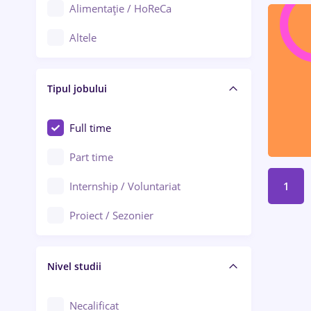
Alimentație / HoReCa
Adjud
Altele
Aiud
Arhitectură / Design interior
Alba Iulia
Tipul jobului
Asigurări
Alexandria
Au pair / Babysitter / Curățenie
Full time
Arad
Audit / Consultanță
Part time
Baia Mare
Auto / Echipamente
Internship / Voluntariat
1
Bârlad
Automatizări
Proiect / Sezonier
Bistrița (Bistrița-Năsăud)
Bănci
Nivel studii
Cercetare - dezvoltare
Chimie / Biochimie
Necalificat