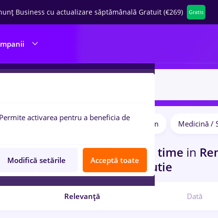
nunț Business cu actualizare săptămânală Gratuit (€269)
Gratis
ompanii
Permite activarea pentru a beneficia de
Salarii
Student
IT / Telecom
Medicină / 
pulare:
curi de munca
sofer bce, Full time
in
Rem
Modifică setările
Acceptă toate
rienta
in
Transport / Distributie
Relevanță
Dată