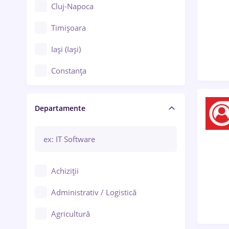
Cluj-Napoca
Timișoara
Iași (Iași)
Constanța
Craiova
Departamente
Brașov
Bacău
Brăila
Achiziții
Galați (Galați)
Administrativ / Logistică
Oradea
Agricultură
Ploiești