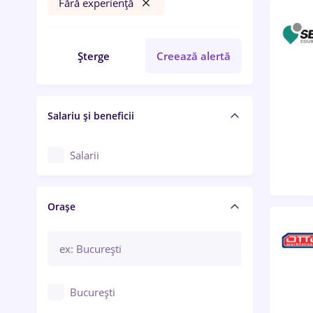
Fără experiență
Șterge
Creează alertă
Salariu și beneficii
Salarii
Orașe
București