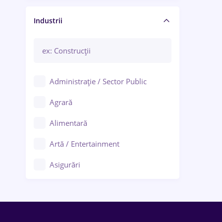
Manager / Executiv
Industrii
Administrație / Sector Public
Agrară
Alimentară
Artă / Entertainment
Asigurări
Bănci / Servicii financiare
Call-center / BPO