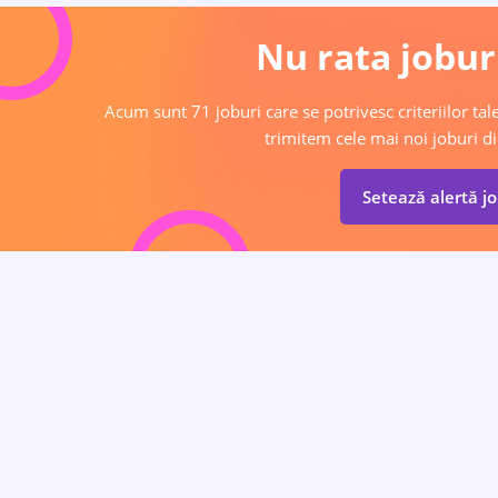
Nu rata joburi
Acum sunt 71 joburi care se potrivesc criteriilor tale
trimitem cele mai noi joburi di
Setează alertă j