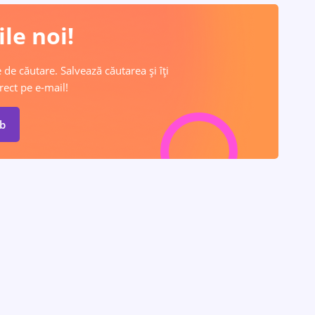
le noi!
 de căutare. Salvează căutarea și îți
rect pe e-mail!
ob