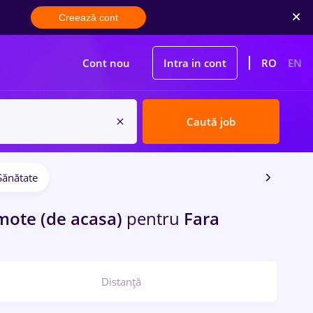
Creează cont
Cont nou
Intra in cont
RO
EN
Caută job
Sănătate
ote (de acasa)
pentru
Fara
Distanță