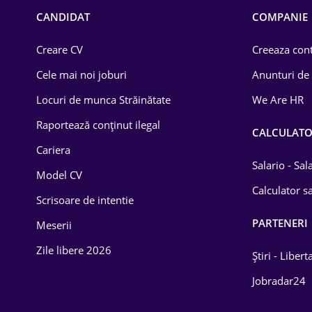
Chimică
CANDIDAT
COMPANIE
Comerț / Retail
Creare CV
Creeaza cont
Construcții
Cele mai noi joburi
Anunturi de
Drept
Locuri de munca Străinătate
We Are HR
Educație / Training
Raportează conținut ilegal
CALCULAT
Cariera
Energetică
Salario - Sa
Model CV
Farma
Calculator sa
Scrisoare de intentie
Imobiliară
PARTENERI
Meserii
IT / Telecom
Zile libere 2026
Știri - Libert
Lemn / PVC
Jobradar24
Mașini / Auto