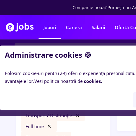
Companie nouă?
Primești un A
Joburi
Cariera
Salarii
Ofertă C
Administrare cookies 🍪
Folosim cookie-uri pentru a-ți oferi o experiență presonalizată.
Filtre po
Filtre
avantajele lor.
Vezi politica noastră de
cookies.
71
lo
sofer bce
expe
Remote (de acasă)
Transport / Distribuție
Full time