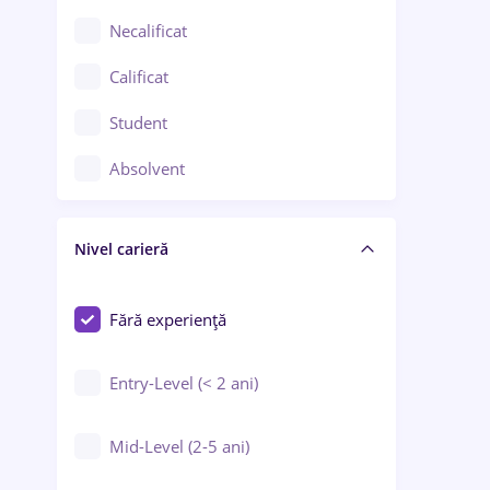
Chimie / Biochimie
Necalificat
Confecții / Design vestimentar
Calificat
Construcții / Instalații
Student
Controlul calității
Absolvent
Crewing / Casino / Entertainment
Nivel carieră
Educație / Training / Arte
Farmacie
Fără experiență
Entry-Level (< 2 ani)
Mid-Level (2-5 ani)