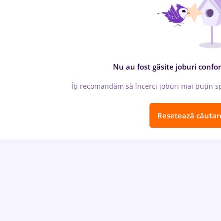
Nu au fost găsite joburi confor
Îți recomandăm să încerci joburi mai puțin spe
Resetează căutar