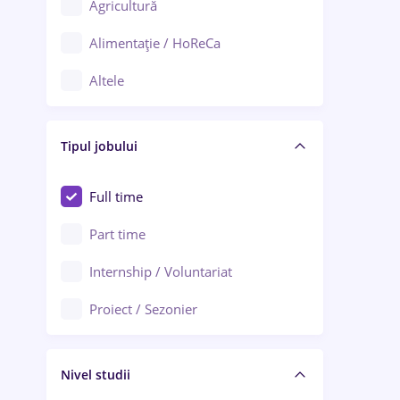
Agricultură
Ploiești
Alimentație / HoReCa
Adjud
Altele
Aiud
Arhitectură / Design interior
Alba Iulia
Tipul jobului
Asigurări
Alexandria
Au pair / Babysitter / Curățenie
Full time
Arad
Audit / Consultanță
Part time
Baia Mare
Auto / Echipamente
Internship / Voluntariat
Bârlad
Automatizări
Proiect / Sezonier
Bistrița (Bistrița-Năsăud)
Bănci
Nivel studii
Cercetare - dezvoltare