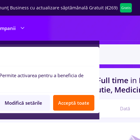
nunț Business cu actualizare săptămânală Gratuit (€269)
Gratis
ompanii
Permite activarea pentru a beneficia de
uri de munca
prime kapital, Full time
in
rienta
in
Transport / Distributie, Medici
Modifică setările
Acceptă toate
Relevanță
Dată