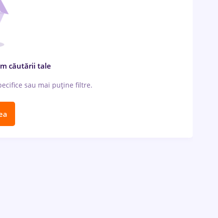
m căutării tale
cifice sau mai puține filtre.
ea