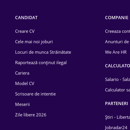
Call-center / BPO
Chimică
CANDIDAT
COMPANIE
Comerț / Retail
Creare CV
Creeaza cont
Construcții
Cele mai noi joburi
Anunturi de
Drept
Locuri de munca Străinătate
We Are HR
Educație / Training
Raportează conținut ilegal
CALCULAT
Cariera
Energetică
Salario - Sa
Model CV
Farma
Calculator sa
Scrisoare de intentie
Imobiliară
PARTENERI
Meserii
IT / Telecom
Zile libere 2026
Știri - Libert
Lemn / PVC
Jobradar24