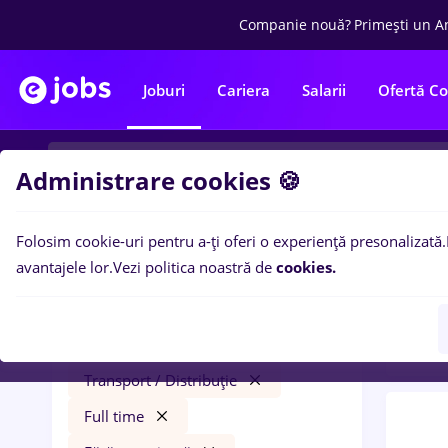
Companie nouă?
Primești un A
Joburi
Cariera
Salarii
Ofertă C
Administrare cookies 🍪
Folosim cookie-uri pentru a-ți oferi o experiență presonalizată.
0
loc
Filtre
avantajele lor.
Vezi politica noastră de
cookies.
expe
prime kapital
Remote (de acasă)
Transport / Distribuție
Full time