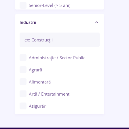
Senior-Level (> 5 ani)
Manager / Executiv
Industrii
Administrație / Sector Public
Agrară
Alimentară
Artă / Entertainment
Asigurări
Bănci / Servicii financiare