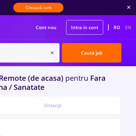
Creează cont
Cont nou
Intra in cont
RO
EN
Caută job
Remote (de acasa)
pentru
Fara
na / Sanatate
Distanță