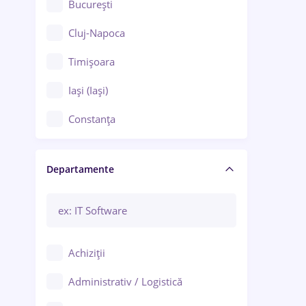
București
Cluj-Napoca
Timișoara
Iași (Iași)
Constanța
Craiova
Departamente
Brașov
Bacău
Brăila
Achiziții
Galați (Galați)
Administrativ / Logistică
Oradea