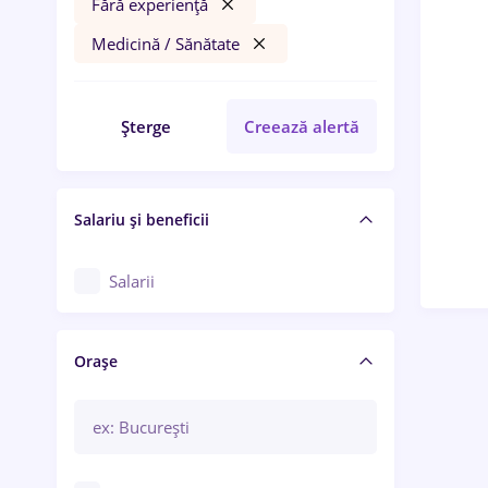
Fără experiență
Medicină / Sănătate
Șterge
Creează alertă
Salariu și beneficii
Salarii
Orașe