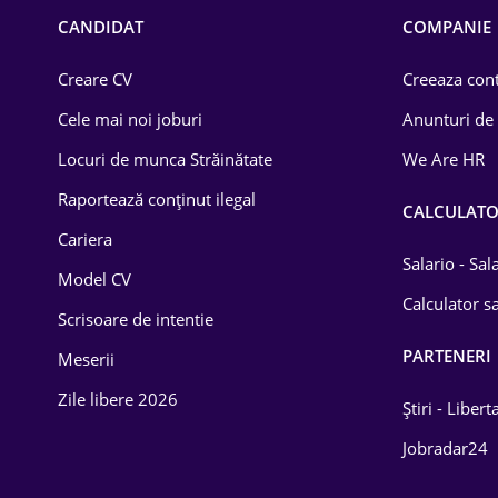
Chimică
CANDIDAT
COMPANIE
Comerț / Retail
Creare CV
Creeaza cont
Construcții
Cele mai noi joburi
Anunturi de
Drept
Locuri de munca Străinătate
We Are HR
Educație / Training
Raportează conținut ilegal
CALCULAT
Cariera
Energetică
Salario - Sa
Model CV
Farma
Calculator sa
Scrisoare de intentie
Imobiliară
PARTENERI
Meserii
IT / Telecom
Zile libere 2026
Știri - Libert
Lemn / PVC
Jobradar24
Mașini / Auto