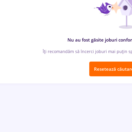
Nu au fost găsite joburi confor
Îți recomandăm să încerci joburi mai puțin spe
Resetează căutar