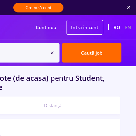
Creează cont
Cont nou
Intra in cont
RO
EN
Caută job
te (de acasa)
pentru
Student,
e
Distanță