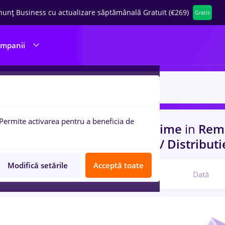
nunț Business cu actualizare săptămânală Gratuit (€269)
Gratis
ompanii
Permite activarea pentru a beneficia de
uri de munca
metrolog, Full time
in
Remo
-Level (< 2 ani)
in
Transport / Distributi
Modifică setările
Acceptă toate
Relevanță
Dată