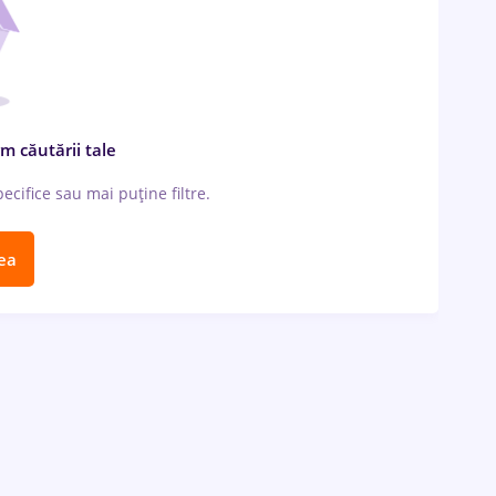
m căutării tale
cifice sau mai puține filtre.
ea