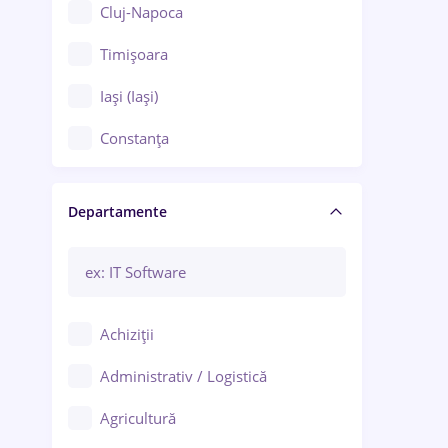
Cluj-Napoca
Timișoara
Iași (Iași)
Constanța
Craiova
Departamente
Brașov
Bacău
Brăila
Achiziții
Galați (Galați)
Administrativ / Logistică
Oradea
Agricultură
Ploiești