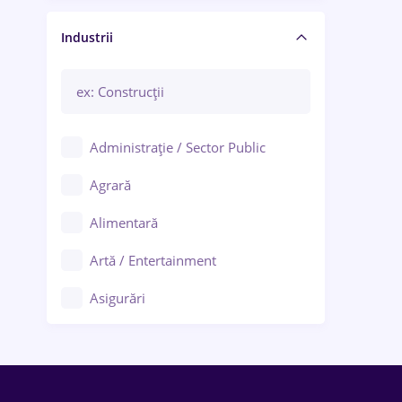
Manager / Executiv
Industrii
Administrație / Sector Public
Agrară
Alimentară
Artă / Entertainment
Asigurări
Bănci / Servicii financiare
Call-center / BPO