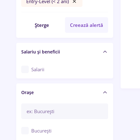
Entry-Level (< 2 ani)
Șterge
Creează alertă
Salariu și beneficii
Salarii
Orașe
București