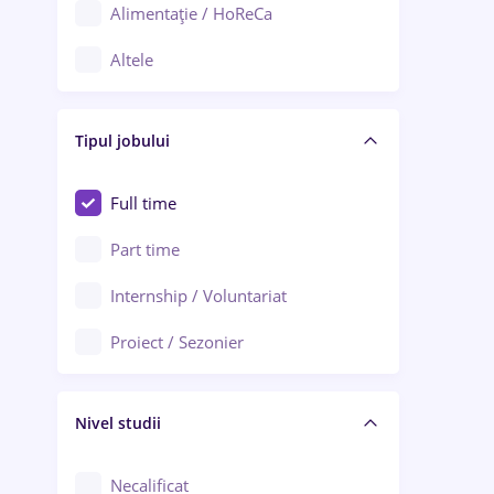
Alimentație / HoReCa
Adjud
Altele
Aiud
Arhitectură / Design interior
Alba Iulia
Tipul jobului
Asigurări
Alexandria
Au pair / Babysitter / Curățenie
Full time
Arad
Audit / Consultanță
Part time
Baia Mare
Auto / Echipamente
Internship / Voluntariat
Bârlad
Automatizări
Proiect / Sezonier
Bistrița (Bistrița-Năsăud)
Bănci
Nivel studii
Cercetare - dezvoltare
Chimie / Biochimie
Necalificat