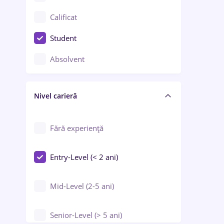
Confecții / Design vestimentar
Calificat
Construcții / Instalații
Student
Controlul calității
Absolvent
Crewing / Casino / Entertainment
Nivel carieră
Educație / Training / Arte
Farmacie
Fără experiență
Entry-Level (< 2 ani)
Mid-Level (2-5 ani)
Senior-Level (> 5 ani)