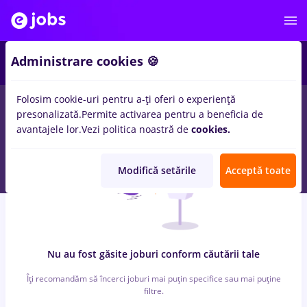
2
Administrare cookies 🍪
Folosim cookie-uri pentru a-ți oferi o experiență
0
locuri de munca
toate
in
Remote (de acasa)
presonalizată.
Permite activarea pentru a beneficia de
avantajele lor.
Vezi politica noastră de
cookies.
Modifică setările
Acceptă toate
Nu au fost găsite joburi conform căutării tale
Îți recomandăm să încerci joburi mai puțin specifice sau mai puține
filtre.