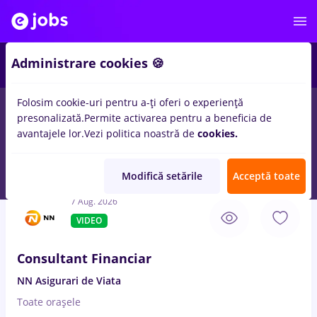
3
Administrare cookies 🍪
Folosim cookie-uri pentru a-ți oferi o experiență
presonalizată.
Permite activarea pentru a beneficia de
Salarii
Fără experiență
Entry-Level (< 2 ani)
Stu
avantajele lor.
Vezi politica noastră de
cookies.
375
locuri de munca
Full time
in
Remote (de acasa)
in
Relatii
clienti / Call center
Modifică setările
Acceptă toate
7 Aug. 2026
VIDEO
Consultant Financiar
NN Asigurari de Viata
Toate oraşele