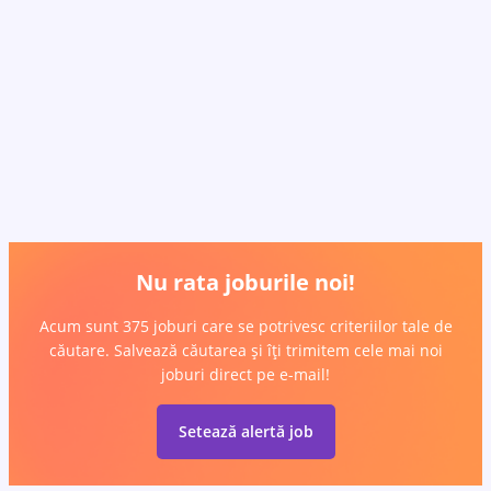
Nu rata joburile noi!
Acum sunt 375 joburi care se potrivesc criteriilor tale de
căutare. Salvează căutarea și îți trimitem cele mai noi
joburi direct pe e-mail!
Setează alertă job