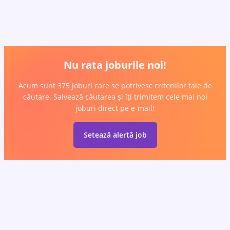
Nu rata joburile noi!
Acum sunt 375 joburi care se potrivesc criteriilor tale de
căutare. Salvează căutarea și îți trimitem cele mai noi
joburi direct pe e-mail!
Setează alertă job